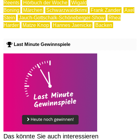
Reents
Hörbuch der Woche
Wigald
Boning
Märchen
Schwarzwaldkrimi
Frank Zander
Axel
Stein
Jauch-Gottschalk-Schöneberger-Show
Rhea
Harder
Matze Knop
Hannes Jaenicke
Backen
Last Minute Gewinnspiele
Das könnte Sie auch interessieren