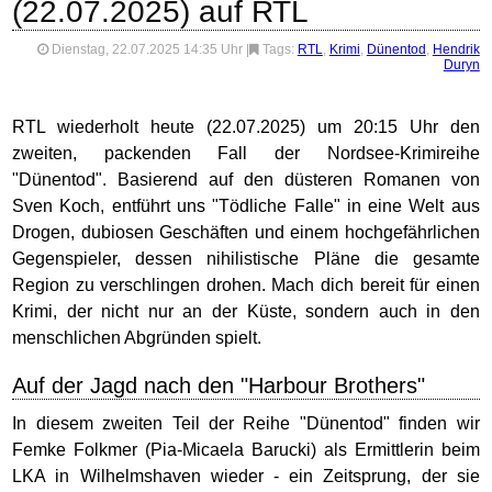
(22.07.2025) auf RTL
Dienstag, 22.07.2025 14:35 Uhr
|
Tags:
RTL
,
Krimi
,
Dünentod
,
Hendrik
Duryn
RTL wiederholt heute (22.07.2025) um 20:15 Uhr den
zweiten, packenden Fall der Nordsee-Krimireihe
"Dünentod". Basierend auf den düsteren Romanen von
Sven Koch, entführt uns "Tödliche Falle" in eine Welt aus
Drogen, dubiosen Geschäften und einem hochgefährlichen
Gegenspieler, dessen nihilistische Pläne die gesamte
Region zu verschlingen drohen. Mach dich bereit für einen
Krimi, der nicht nur an der Küste, sondern auch in den
menschlichen Abgründen spielt.
Auf der Jagd nach den "Harbour Brothers"
In diesem zweiten Teil der Reihe "Dünentod" finden wir
Femke Folkmer (Pia-Micaela Barucki) als Ermittlerin beim
LKA in Wilhelmshaven wieder - ein Zeitsprung, der sie