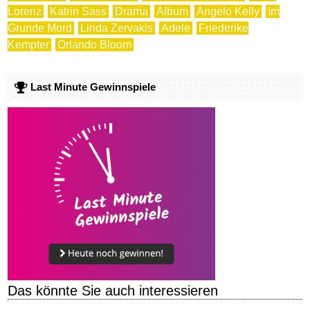
Lorenz
Katrin Sass
Drama
Album
Angelo Kelly
Im
Grunde Mord
Linda Zervakis
Adele
Friederike
Kempter
Orlando Bloom
Last Minute Gewinnspiele
Das könnte Sie auch interessieren