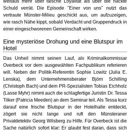
weitaus mehr über falsche Loyalität als über die nackte
Schuld verrät. Die Episode "Einer von uns" nutzt das
vertraute Münster-Milieu geschickt aus, um aufzuzeigen,
wie rasch Nähe kippt, sobald Verdacht und Gruppendruck in
einer eingeschworenen Gemeinschaft wirken.
Eine mysteriöse Drohung und eine Blutspur im
Hotel
Das Unheil nimmt seinen Lauf, als Kriminalkommissar
Overbeck vor dem ausgewählten Fachpublikum referieren
will. Neben der Politik-Referentin Sophie Lowitz (Julia E.
Lenska), dem Unternehmensberater Björn Schilling
(Christoph Bach) und dem PR-Spezialisten Tobias Eichholz
(Lasse Myhr) nimmt auch die schlagfertige Juristin Dr. Tessa
Tilker (Patricia Meeden) an dem Seminar teil. Als Tessa kurz
darauf eine frische Blutspur in der Hotelhalle entdeckt,
zögert sie nicht lange und ruft den Münsteraner
Privatdetektiv Georg Wilsberg zu Hilfe. Für Overbeck ist die
Sache natürlich sofort klar: Er glaubt fest daran, dass sich