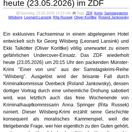
heute (23.05.2026) im ZDF
Samstag, 23.05.2026 13:23 Uhr
|
Tags:
ZDF
,
Krimi
,
Samstagskrimi
,
Wilsberg
,
Leonard Lansink
,
Rita Russek
,
Oliver Korittke
,
Roland Jankowsky
Ein exklusives Fachseminar in einem abgelegenen Hotel
entwickelt sich für Georg Wilsberg (Leonard Lansink) und
Ekki Talkötter (Oliver Korittke) völlig unerwartet zu einem
gefährlichen Undercover-Einsatz. Das ZDF wiederholt
heute (23.05.2026) um 20:15 Uhr den packenden Münster-
Krimi "Einer von uns" aus der Samstagskrimi-Reihe
"Wilsberg". Ausgelöst wird der brisante Fall durch
Kriminalkommissar Overbeck (Roland Jankowsky), dessen
dortiger Vortrag durch eine unheimliche Drohung sabotiert
wird, was letztlich auch das freie Wochenende von
Kriminalhauptkommissarin Anna Springer (Rita Russek)
ruiniert. Dieser Wilsberg-Krimi erzählt seine Geschichte
konsequent als moralisches Kammerspiel, weil die
titelgebende Frage, wer hier eigentlich zu den Guten gehört,