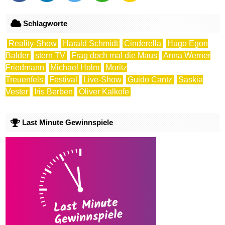
Schlagworte
Reality-Show
Harald Schmidt
Cinderella
Hugo Egon
Balder
stern TV
Frag doch mal die Maus
Anna Werner
Friedmann
Michael Holm
Moritz
Treuenfels
Festival
Live-Show
Guido Cantz
Saskia
Vester
Iris Berben
Oliver Kalkofe
Last Minute Gewinnspiele