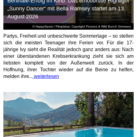
Berlinale-Erfolg im Kino: Das emotionale Highlight
„Sunny Dancer“ mit Bella Ramsey startet am 13.
August 2026
© HappySpots / Filmplakat: Capelight Pictures & Wild Bunch Germany
Partys, Freiheit und unbeschwerte Sommertage – so stellen
sich die meisten Teenager ihre Ferien vor. Für die 17-
jährige Ivy sieht die Realität jedoch ganz anders aus: Nach
einer überstandenen Krebserkrankung zieht sie sich am
liebsten komplett von der Außenwelt zurück. In der
Hoffnung, ihrer Tochter wieder auf die Beine zu helfen,
melden ihre...
weiterlesen