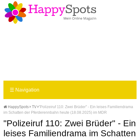
☰
Navigation
HappySpots
TV
"Polizeiruf 110: Zwei Brüder" - Ein leises Familiendrama
im Schatten der Pferderennbahn heute (18.08.2025) im MDR
"Polizeiruf 110: Zwei Brüder" - Ein
leises Familiendrama im Schatten