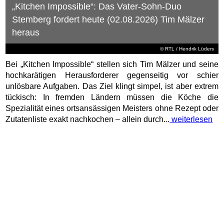
Vier Geigen und vier Egos: „Der Klang der
Stradivari“ bringt am 6. August 2026 ein
musikalisches Jahrhundertprojekt auf die
Leinwand
© HappySpots / Filmplakat: Weltkino Filmverleih
Vier unbezahlbare Instrumente, vier explosive Egos und die
Suche nach dem perfekten Ton: Am 6. August 2026 kommt
mit „Der Klang der Stradivari“ ein eleganter und hochkarätig
besetzter Spielfilm über Leidenschaft, Kunst und
menschliche Abgründe in die deutschen Kinos. Astrid steht
kurz davor, den lebenslangen Traum ihres...
weiterlesen