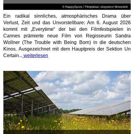
Wo die Feldlerche wieder Heimat findet: Moderne
Solarparks als wertvolle Lebensräume
© DJD/Bundesverband Neue Energiewirtschaft/Wattmanufactur
(DJD). Das Trillern, Zirpen, Rollen und Pfeifen der
Feldlerche gehörte einst zum typischen Klangbild der
deutschen Kulturlandschaft im Sommer. Heute ist der Vogel,
der bereits 1998 und 2019 zum „Vogel des Jahres“ gekürt
wurde, deutlich seltener geworden. Eine intensive
Landwirtschaft, große zusammenhängende Ackerflächen
und der Verlust strukturreicher...
weiterlesen
Tipps der Redaktion
Feste & Märkte
aktuelle Gewinnspiele
Adventskalender Gewinnspiele
Stadtfeste in Deutschland