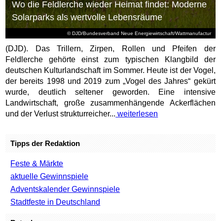
Ratgeber
Beauty & Mode
Essen & Trinken
Familie & Freizeit
Gesundheit & Wellness
Reisen
TV, Foto & Elektronik
Informationen
Kontakt
Impressum
Datenschutz
Copyright © 2002 - 2026