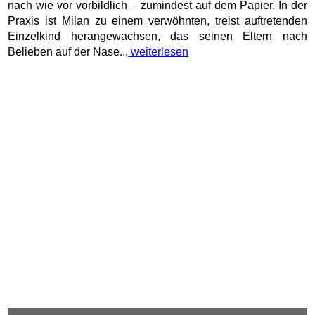
„Kitchen Impossible“: Das Vater-Sohn-Duo
Stemberg fordert heute (02.08.2026) Tim Mälzer
heraus
©
RTL
/ Hendrik Lüders
Bei „Kitchen Impossible“ stellen sich Tim Mälzer und seine
hochkarätigen Herausforderer gegenseitig vor schier
unlösbare Aufgaben. Das Ziel klingt simpel, ist aber extrem
tückisch: In fremden Ländern müssen die Köche die
Spezialität eines ortsansässigen Meisters ohne Rezept oder
Zutatenliste exakt nachkochen – allein durch...
weiterlesen