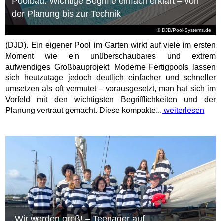
Poolbau: Wichtige Begriffe einfach erklärt – von
der Planung bis zur Technik
© DJD/Pool-Systems.de
(DJD). Ein eigener Pool im Garten wirkt auf viele im ersten
Moment wie ein unüberschaubares und extrem
aufwendiges Großbauprojekt. Moderne Fertigpools lassen
sich heutzutage jedoch deutlich einfacher und schneller
umsetzen als oft vermutet – vorausgesetzt, man hat sich im
Vorfeld mit den wichtigsten Begrifflichkeiten und der
Planung vertraut gemacht. Diese kompakte...
weiterlesen
„Wir werden groß! – Teenager auf