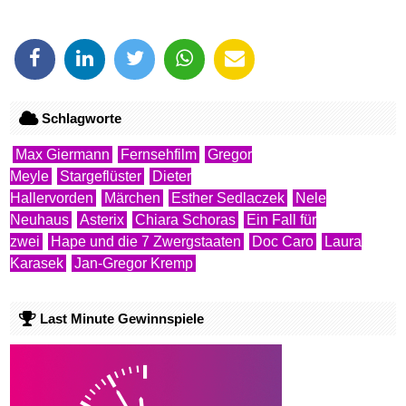
Schlagworte
Max Giermann
Fernsehfilm
Gregor
Meyle
Stargeflüster
Dieter
Hallervorden
Märchen
Esther Sedlaczek
Nele
Neuhaus
Asterix
Chiara Schoras
Ein Fall für
zwei
Hape und die 7 Zwergstaaten
Doc Caro
Laura
Karasek
Jan-Gregor Kremp
Last Minute Gewinnspiele