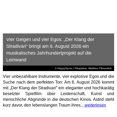
4 Wege, 1 Bikepacking-Abenteuer: Aktivurlaub
auf der Schwäbischen Alb
© DJD/Schwäbische Alb Tourismus
(DJD). Unterwegs sein mit dem maximalen Gefühl von
Freiheit und minimalistischem Gepäck: Wer Aktivurlaub und
kleine Mikroabenteuer liebt, landet heute fast unweigerlich
beim Bikepacking. Vielseitige Fahrräder wie Gravelbikes,
an denen sich Packtaschen flexibel befestigen lassen und
die sowohl auf Asphalt als auch auf Schotterwegen perfekt