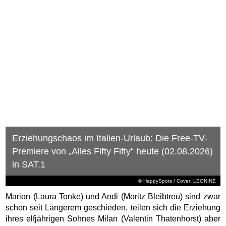
Erziehungschaos im Italien-Urlaub: Die Free-TV-
Premiere von „Alles Fifty Fifty“ heute (02.08.2026)
in SAT.1
© HappySpots / Cover: LEONINE
Marion (Laura Tonke) und Andi (Moritz Bleibtreu) sind zwar
schon seit Längerem geschieden, teilen sich die Erziehung
ihres elfjährigen Sohnes Milan (Valentin Thatenhorst) aber
nach wie vor vorbildlich – zumindest auf dem Papier. In der
Praxis ist Milan zu einem verwöhnten, treist auftretenden
Einzelkind herangewachsen, das seinen Eltern nach
Belieben auf der Nase...
weiterlesen