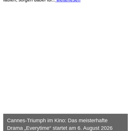
Drama „Everytime“ startet am 6. August 2026
© HappySpots / Filmplakat: eksystent filmverleih
Ein radikal sinnliches, atmosphärisches Drama über
Verlust, Zeit und das Unvorstellbare: Am 6. August 2026
kommt mit „Everytime“ der bei den Filmfestspielen in
Cannes prämierte neue Film von Regisseurin Sandra
Wollner (The Trouble with Being Born) in die deutschen
Kinos. Ausgezeichnet mit dem Hauptpreis der Sektion Un
Certain...
weiterlesen