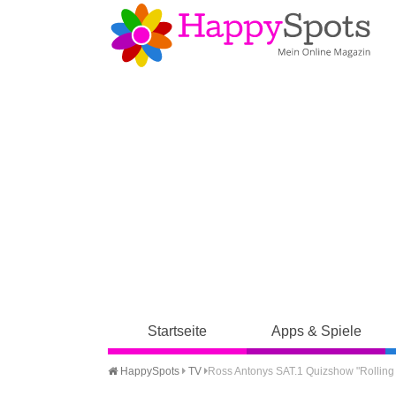
Startseite
Apps & Spiele
HappySpots
TV
Ross Antonys SAT.1 Quizshow "Rolling 