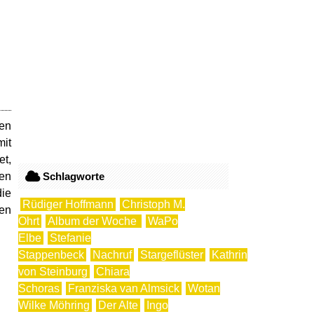
den
it
et,
hen
Schlagworte
die
Rüdiger Hoffmann
Christoph M.
den
Ohrt
Album der Woche
WaPo
Elbe
Stefanie
Stappenbeck
Nachruf
Stargeflüster
Kathrin
von Steinburg
Chiara
Schoras
Franziska van Almsick
Wotan
Wilke Möhring
Der Alte
Ingo