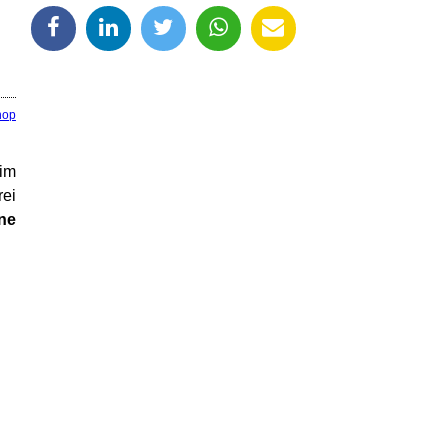
nop
im
rei
ne