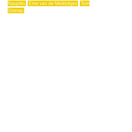
Naujoks
Enie van de Meiklokjes
Tom
Gronau