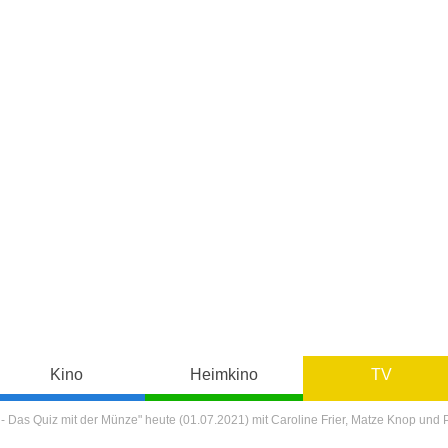
Kino
Heimkino
TV
- Das Quiz mit der Münze" heute (01.07.2021) mit Caroline Frier, Matze Knop und 