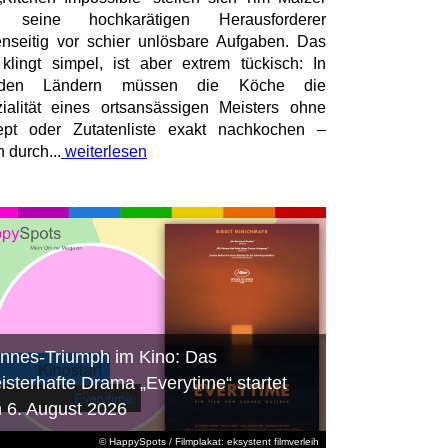
 seine hochkarätigen Herausforderer
nseitig vor schier unlösbare Aufgaben. Das
 klingt simpel, ist aber extrem tückisch: In
mden Ländern müssen die Köche die
ialität eines ortsansässigen Meisters ohne
pt oder Zutatenliste exakt nachkochen –
n durch...
weiterlesen
nnes-Triumph im Kino: Das
isterhafte Drama „Everytime“ startet
 6. August 2026
© HappySpots / Filmplakat: eksystent filmverleih