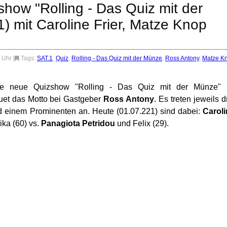
how "Rolling - Das Quiz mit der
) mit Caroline Frier, Matze Knop
8 Uhr
|
Tags:
SAT.1
,
Quiz
,
Rolling - Das Quiz mit der Münze
,
Ross Antony
,
Matze K
die neue Quizshow "Rolling - Das Quiz mit der Münze" 
auet das Motto bei Gastgeber
Ross Antony
. Es treten jeweils d
 einem Prominenten an. Heute (01.07.221) sind dabei:
Caroli
ka (60) vs.
Panagiota Petridou
und Felix (29).