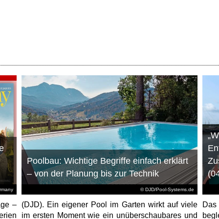
„W
e
En
Poolbau: Wichtige Begriffe einfach erklärt
Zu
– von der Planung bis zur Technik
(0
ermany
© DJD/Pool-Systems.de
age –
(DJD). Ein eigener Pool im Garten wirkt auf viele
Das
erien
im ersten Moment wie ein unüberschaubares und
begl