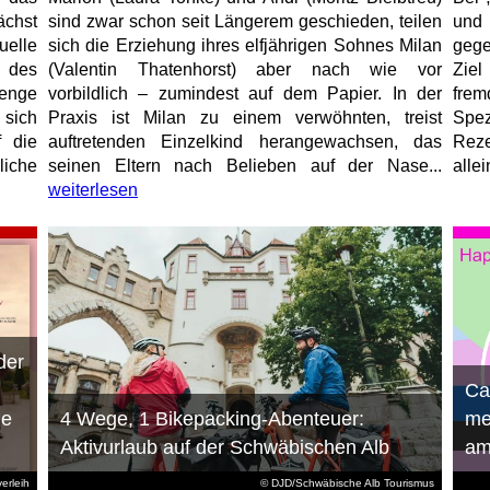
chst
sind zwar schon seit Längerem geschieden, teilen
und
elle
sich die Erziehung ihres elfjährigen Sohnes Milan
gege
 des
(Valentin Thatenhorst) aber nach wie vor
Ziel
enge
vorbildlich – zumindest auf dem Papier. In der
fre
 sich
Praxis ist Milan zu einem verwöhnten, treist
Spez
f die
auftretenden Einzelkind herangewachsen, das
Reze
liche
seinen Eltern nach Belieben auf der Nase...
allei
weiterlesen
der
n
Ca
ie
4 Wege, 1 Bikepacking-Abenteuer:
me
Aktivurlaub auf der Schwäbischen Alb
am
erleih
© DJD/Schwäbische Alb Tourismus