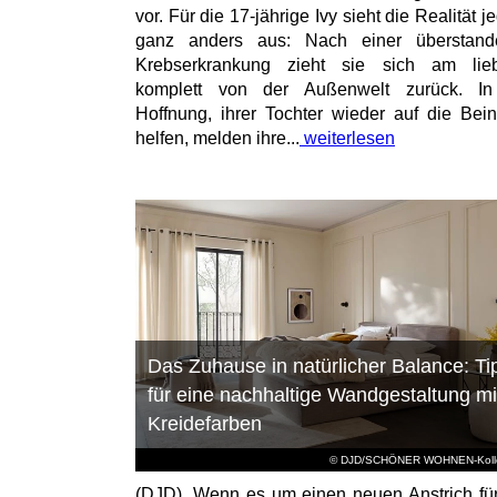
vor. Für die 17-jährige Ivy sieht die Realität 
ganz anders aus: Nach einer überstand
Krebserkrankung zieht sie sich am lieb
komplett von der Außenwelt zurück. In
Hoffnung, ihrer Tochter wieder auf die Bei
helfen, melden ihre...
weiterlesen
Das Zuhause in natürlicher Balance: Ti
für eine nachhaltige Wandgestaltung mi
Kreidefarben
© DJD/SCHÖNER WOHNEN-Kolle
(DJD). Wenn es um einen neuen Anstrich fü