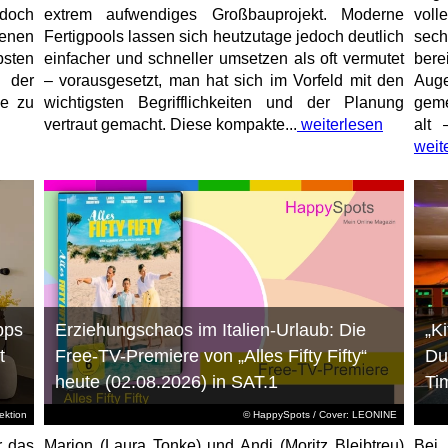
jedoch
extrem aufwendiges Großbauprojekt. Moderne
voll
enen
Fertigpools lassen sich heutzutage jedoch deutlich
sec
sten
einfacher und schneller umsetzen als oft vermutet
bere
 der
– vorausgesetzt, man hat sich im Vorfeld mit den
Aug
ne zu
wichtigsten Begrifflichkeiten und der Planung
geme
vertraut gemacht. Diese kompakte...
weiterlesen
alt 
weit
pps
Erziehungschaos im Italien-Urlaub: Die
„K
t
Free-TV-Premiere von „Alles Fifty Fifty“
Du
heute (02.08.2026) in SAT.1
Ti
ktion
© HappySpots / Cover: LEONINE
r das
Marion (Laura Tonke) und Andi (Moritz Bleibtreu)
Bei 