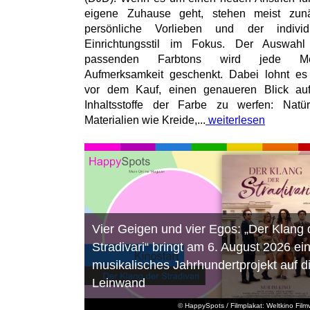
eigene Zuhause geht, stehen meist zunä
persönliche Vorlieben und der individu
Einrichtungsstil im Fokus. Der Auswahl
passenden Farbtons wird jede M
Aufmerksamkeit geschenkt. Dabei lohnt es
vor dem Kauf, einen genaueren Blick au
Inhaltsstoffe der Farbe zu werfen: Natür
Materialien wie Kreide,...
weiterlesen
Vier Geigen und vier Egos: „Der Klang 
Stradivari“ bringt am 6. August 2026 ei
musikalisches Jahrhundertprojekt auf d
Leinwand
© HappySpots / Filmplakat: Weltkino Filmv