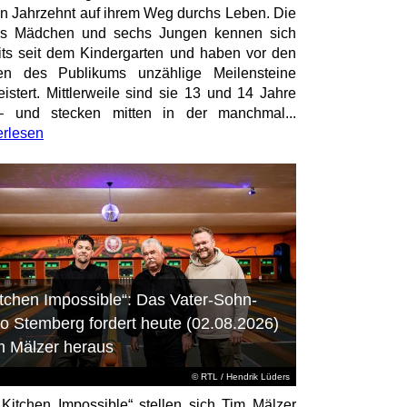
en Jahrzehnt auf ihrem Weg durchs Leben. Die
hs Mädchen und sechs Jungen kennen sich
its seit dem Kindergarten und haben vor den
en des Publikums unzählige Meilensteine
istert. Mittlerweile sind sie 13 und 14 Jahre
– und stecken mitten in der manchmal...
erlesen
itchen Impossible“: Das Vater-Sohn-
o Stemberg fordert heute (02.08.2026)
m Mälzer heraus
©
RTL
/ Hendrik Lüders
„Kitchen Impossible“ stellen sich Tim Mälzer