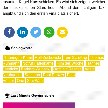
rasanten Kugel-Kurs schicken. Es wird sich zeigen, welcher
der musikalischen Stars heute Abend den richtigen Takt
angibt und sich den ersten Finalplatz sichert.
Schlagworte
Thüringen-Krimi
Rolf Zuckowski
Tom Schilling
Thomas
Rühmann
Notruf Hafenkante
Film der Woche
Hannes
Jaenicke
Barbara Wussow
Dominic Raacke
Adele
Neuhauser
Santiano
Paul Panzer
Felix
Vörtler
One
Star Wars
Last Minute Gewinnspiele