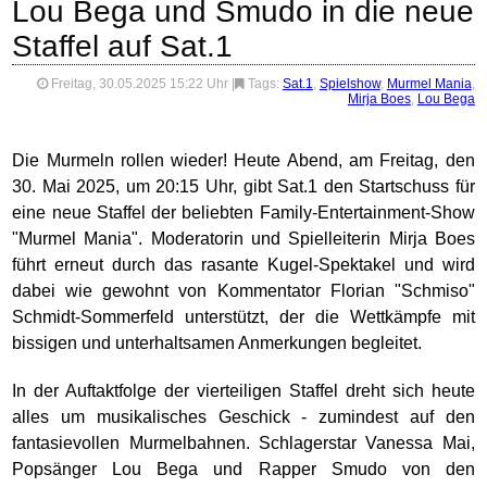
Lou Bega und Smudo in die neue
Staffel auf Sat.1
Freitag, 30.05.2025 15:22 Uhr
|
Tags:
Sat.1
,
Spielshow
,
Murmel Mania
,
Mirja Boes
,
Lou Bega
Die Murmeln rollen wieder! Heute Abend, am Freitag, den
30. Mai 2025, um 20:15 Uhr, gibt Sat.1 den Startschuss für
eine neue Staffel der beliebten Family-Entertainment-Show
"Murmel Mania". Moderatorin und Spielleiterin Mirja Boes
führt erneut durch das rasante Kugel-Spektakel und wird
dabei wie gewohnt von Kommentator Florian "Schmiso"
Schmidt-Sommerfeld unterstützt, der die Wettkämpfe mit
bissigen und unterhaltsamen Anmerkungen begleitet.
In der Auftaktfolge der vierteiligen Staffel dreht sich heute
alles um musikalisches Geschick - zumindest auf den
fantasievollen Murmelbahnen. Schlagerstar Vanessa Mai,
Popsänger Lou Bega und Rapper Smudo von den