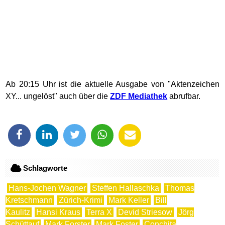
Ab 20:15 Uhr ist die aktuelle Ausgabe von "Aktenzeichen
XY... ungelöst" auch über die
ZDF Mediathek
abrufbar.
Schlagworte
Hans-Jochen Wagner
Steffen Hallaschka
Thomas
Kretschmann
Zürich-Krimi
Mark Keller
Bill
Kaulitz
Hansi Kraus
Terra X
Devid Striesow
Jörg
Schüttauf
Mark Forster
Mark Foster
Conchita