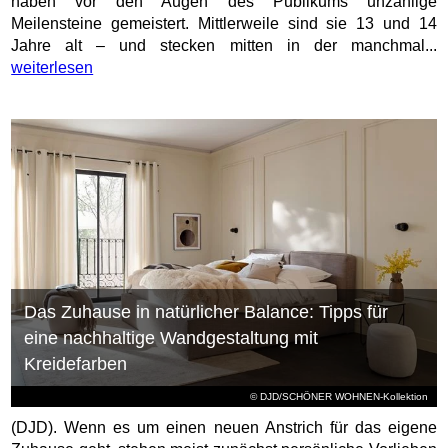
haben vor den Augen des Publikums unzählige
Meilensteine gemeistert. Mittlerweile sind sie 13 und 14
Jahre alt – und stecken mitten in der manchmal...
weiterlesen
Das Zuhause in natürlicher Balance: Tipps für
eine nachhaltige Wandgestaltung mit
Kreidefarben
© DJD/SCHÖNER WOHNEN-Kollektion
(DJD). Wenn es um einen neuen Anstrich für das eigene