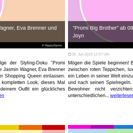
agner, Eva Brenner und
"Promi Big Brother" ab 09
Joyn
© HappySpots
30. Juli 2019 12:57 Uhr
ge der Styling-Doku "Promi
Mögen die Spiele beginnen! B
ge Jasmin Wagner, Eva Brenner
zwischen roten Teppichen, lux
er Shopping Queen einlassen.
ein Leben in seiner Welt einz
 kompletten Look, dieses Mal
und nach seinen Spielregeln.
einem Outfit ein glückliches
Bewohner nicht verzichte
en
unterschiedlichen...
weiterlese