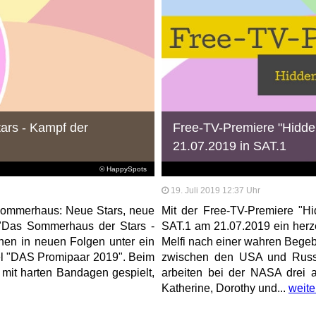
ars - Kampf der
Free-TV-Premiere "Hidde
21.07.2019 in SAT.1
© HappySpots
19. Juli 2019 12:37 Uhr
m Sommerhaus: Neue Stars, neue
Mit der Free-TV-Premiere "Hi
"Das Sommerhaus der Stars -
SAT.1 am 21.07.2019 ein he
hen in neuen Folgen unter ein
Melfi nach einer wahren Begebe
l "DAS Promipaar 2019". Beim
zwischen den USA und Russla
 mit harten Bandagen gespielt,
arbeiten bei der NASA drei 
Katherine, Dorothy und...
weite