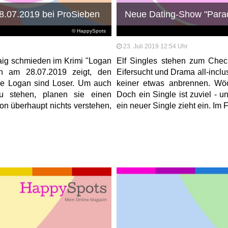
8.07.2019 bei ProSieben
Neue Dating-Show "Parad
© HappySpots
23. Juli 2019 12:54 Uhr
aig schmieden im Krimi "Logan
Elf Singles stehen zum Check-
en am 28.07.2019 zeigt, den
Eifersucht und Drama all-inclu
de Logan sind Loser. Um auch
keiner etwas anbrennen. Wöc
 stehen, planen sie einen
Doch ein Single ist zuviel - u
von überhaupt nichts verstehen,
ein neuer Single zieht ein. Im F