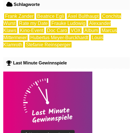
Schlagworte
Frank Zander
Beatrice Egli
Axel Bulthaupt
Conchita
Wurst
Rate my Date
Frauke Ludowig
Alexander
Klaws
Kino-Event
Doc Caro
VOX
Album
Marcus
Mittermeier
Hubertus Meyer-Burckhardt
Louis
Klamroth
Stefanie Reinsperger
Last Minute Gewinnspiele