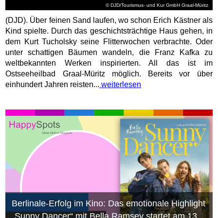
© DJD/Tourismus- und Kur GmbH Graal-Müritz
(DJD). Über feinen Sand laufen, wo schon Erich Kästner als
Kind spielte. Durch das geschichtsträchtige Haus gehen, in
dem Kurt Tucholsky seine Flitterwochen verbrachte. Oder
unter schattigen Bäumen wandeln, die Franz Kafka zu
weltbekannten Werken inspirierten. All das ist im
Ostseeheilbad Graal-Müritz möglich. Bereits vor über
einhundert Jahren reisten...
weiterlesen
Berlinale-Erfolg im Kino: Das emotionale Highlight
„Sunny Dancer“ mit Bella Ramsey startet am 13.