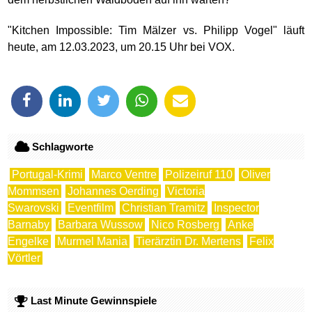
"Kitchen Impossible: Tim Mälzer vs. Philipp Vogel" läuft
heute, am 12.03.2023, um 20.15 Uhr bei VOX.
Schlagworte
Portugal-Krimi
Marco Ventre
Polizeiruf 110
Oliver
Mommsen
Johannes Oerding
Victoria
Swarovski
Eventfilm
Christian Tramitz
Inspector
Barnaby
Barbara Wussow
Nico Rosberg
Anke
Engelke
Murmel Mania
Tierärztin Dr. Mertens
Felix
Vörtler
Last Minute Gewinnspiele