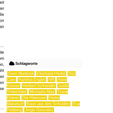
eit
der
le
ion
 an
ite
vom
Schlagworte
on,
ühl
Sven Martinek
Eberhard Hertel
Doc
ger
Caro
Hartmut Engler
HR
Horst
hen
Krause
Herbert Schneider
Justin
se
Timberlake
Michaela May
Frank
Elstner
Die Hitwisser
Heike
Makatsch
Raus aus den Schulden
Eva
Padberg
Jorge Gonzalez