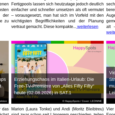
enen
Fertigpools lassen sich heutzutage jedoch deutlich
sec
sten
einfacher und schneller umsetzen als oft vermutet
bere
 der
– vorausgesetzt, man hat sich im Vorfeld mit den
Aug
ne zu
wichtigsten Begrifflichkeiten und der Planung
geme
vertraut gemacht. Diese kompakte...
weiterlesen
alt 
weit
Vi
pps
Erziehungschaos im Italien-Urlaub: Die
St
t
Free-TV-Premiere von „Alles Fifty Fifty“
mu
heute (02.08.2026) in SAT.1
Le
ktion
© HappySpots / Cover: LEONINE
r das
Marion (Laura Tonke) und Andi (Moritz Bleibtreu)
Vier
chst
sind zwar schon seit Längerem geschieden, teilen
Egos