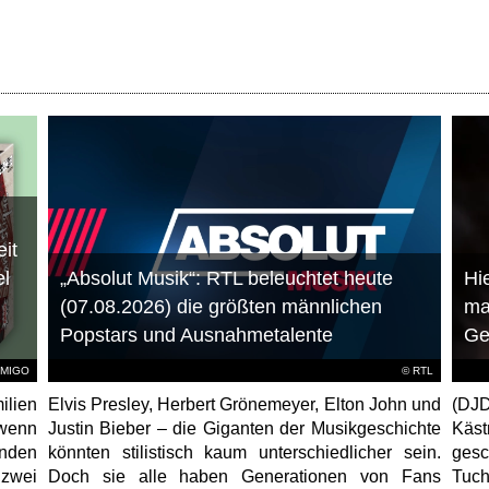
it
el
„Absolut Musik“: RTL beleuchtet heute
Hie
(07.08.2026) die größten männlichen
ma
Popstars und Ausnahmetalente
Ge
AMIGO
©
RTL
ilien
Elvis Presley, Herbert Grönemeyer, Elton John und
(DJD
 wenn
Justin Bieber – die Giganten der Musikgeschichte
Käs
unden
könnten stilistisch kaum unterschiedlicher sein.
gesc
 zwei
Doch sie alle haben Generationen von Fans
Tuch