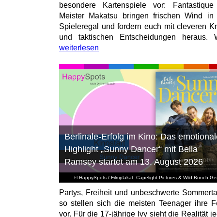
besondere Kartenspiele vor: Fantastiqu
Meister Makatsu bringen frischen Wind in
Spieleregal und fordern euch mit cleveren Kn
und taktischen Entscheidungen heraus. W
weiterlesen
Berlinale-Erfolg im Kino: Das emotional
Highlight „Sunny Dancer“ mit Bella
Ramsey startet am 13. August 2026
© HappySpots / Filmplakat: Capelight Pictures & Wild Bunch G
Partys, Freiheit und unbeschwerte Sommert
so stellen sich die meisten Teenager ihre F
vor. Für die 17-jährige Ivy sieht die Realität 