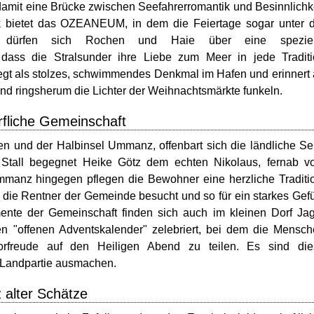
d damit eine Brücke zwischen Seefahrerromantik und Besinnlichk
k bietet das OZEANEUM, in dem die Feiertage sogar unter 
rt dürfen sich Rochen und Haie über eine speziel
 dass die Stralsunder ihre Liebe zum Meer in jede Tradit
 liegt als stolzes, schwimmendes Denkmal im Hafen und erinnert
end ringsherum die Lichter der Weihnachtsmärkte funkeln.
rfliche Gemeinschaft
en und der Halbinsel Ummanz, offenbart sich die ländliche Se
n Stall begegnet Heike Götz dem echten Nikolaus, fernab 
mmanz hingegen pflegen die Bewohner eine herzliche Traditi
die Rentner der Gemeinde besucht und so für ein starkes Gef
nte der Gemeinschaft finden sich auch im kleinen Dorf Ja
nen "offenen Adventskalender" zelebriert, bei dem die Mensc
reude auf den Heiligen Abend zu teilen. Es sind die
 Landpartie ausmachen.
 alter Schätze