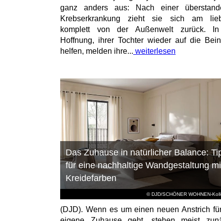
ganz anders aus: Nach einer überstand
Krebserkrankung zieht sie sich am lieb
komplett von der Außenwelt zurück. In
Hoffnung, ihrer Tochter wieder auf die Bei
helfen, melden ihre...
weiterlesen
Das Zuhause in natürlicher Balance: Ti
für eine nachhaltige Wandgestaltung mi
Kreidefarben
© DJD/SCHÖNER WOHNEN-Kolle
(DJD). Wenn es um einen neuen Anstrich fü
eigene Zuhause geht, stehen meist zunä