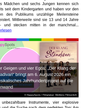
hs Mädchen und sechs Jungen kennen sich
its seit dem Kindergarten und haben vor den
en des Publikums unzählige Meilensteine
istert. Mittlerweile sind sie 13 und 14 Jahre
– und stecken mitten in der manchmal...
erlesen
er Geigen und vier Egos: „Der Klang der
radivari“ bringt am 6. August 2026 ein
sikalisches Jahrhundertprojekt auf die
inwand
© HappySpots / Filmplakat: Weltkino Filmverleih
 unbezahlbare Instrumente, vier explosive
 und die Suche nach dem perfekten Ton: Am