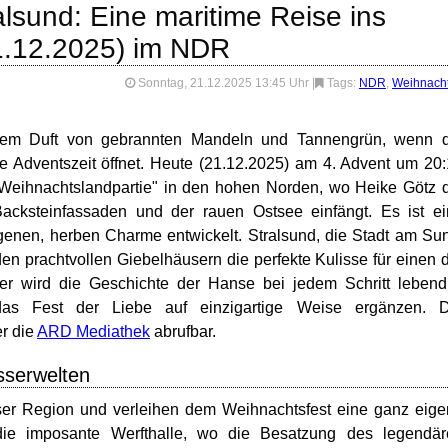
lsund: Eine maritime Reise ins
1.12.2025) im NDR
Sonntag, 21.12.2025 13:45 Uhr
|
Tags:
NDR
,
Weihnach
 dem Duft von gebrannten Mandeln und Tannengrün, wenn d
e Adventszeit öffnet. Heute (21.12.2025) am 4. Advent um 20
"Weihnachtslandpartie" in den hohen Norden, wo Heike Götz 
Backsteinfassaden und der rauen Ostsee einfängt. Es ist e
genen, herben Charme entwickelt. Stralsund, die Stadt am Su
 den prachtvollen Giebelhäusern die perfekte Kulisse für einen 
er wird die Geschichte der Hanse bei jedem Schritt lebend
das Fest der Liebe auf einzigartige Weise ergänzen. D
er die
ARD Mediathek
abrufbar.
sserwelten
ser Region und verleihen dem Weihnachtsfest eine ganz eig
die imposante Werfthalle, wo die Besatzung des legendär