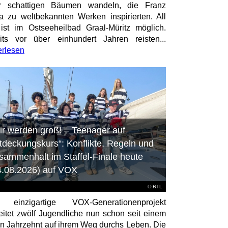
er schattigen Bäumen wandeln, die Franz
a zu weltbekannten Werken inspirierten. All
ist im Ostseeheilbad Graal-Müritz möglich.
its vor über einhundert Jahren reisten...
erlesen
ir werden groß! – Teenager auf
tdeckungskurs“: Konflikte, Regeln und
sammenhalt im Staffel-Finale heute
4.08.2026) auf VOX
©
RTL
 einzigartige VOX-Generationenprojekt
eitet zwölf Jugendliche nun schon seit einem
en Jahrzehnt auf ihrem Weg durchs Leben. Die