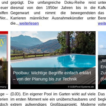
e und
geprägt. Die umfangreiche Doku-Reihe reist
unt
 euer
diesmal von den 1950er Jahren bis in die
Kafk
iffen
Gegenwart und nimmt die bewegendsten
das 
er...
Karrieren männlicher Ausnahmekünstler unter
Bere
die...
weiterlesen
weit
„W
e
En
Poolbau: Wichtige Begriffe einfach erklärt
Zu
– von der Planung bis zur Technik
(0
ermany
© DJD/Pool-Systems.de
age –
(DJD). Ein eigener Pool im Garten wirkt auf viele
Das
erien
im ersten Moment wie ein unüberschaubares und
begl
jedoch
extrem aufwendiges Großbauprojekt. Moderne
voll