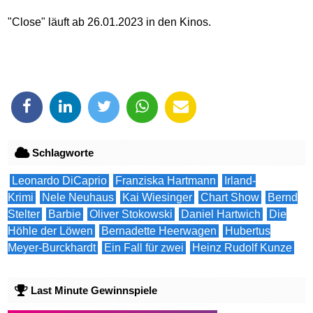
"Close" läuft ab 26.01.2023 in den Kinos.
Schlagworte
Leonardo DiCaprio
Franziska Hartmann
Irland-
Krimi
Nele Neuhaus
Kai Wiesinger
Chart Show
Bernd
Stelter
Barbie
Oliver Stokowski
Daniel Hartwich
Die
Höhle der Löwen
Bernadette Heerwagen
Hubertus
Meyer-Burckhardt
Ein Fall für zwei
Heinz Rudolf Kunze
Last Minute Gewinnspiele