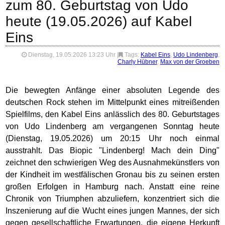
zum 80. Geburtstag von Udo
heute (19.05.2026) auf Kabel
Eins
Dienstag, 19.05.2026 13:23 Uhr
|
Tags:
Kabel Eins
,
Udo Lindenberg
,
Charly Hübner
,
Max von der Groeben
Die bewegten Anfänge einer absoluten Legende des
deutschen Rock stehen im Mittelpunkt eines mitreißenden
Spielfilms, den Kabel Eins anlässlich des 80. Geburtstages
von Udo Lindenberg am vergangenen Sonntag heute
(Dienstag, 19.05.2026) um 20:15 Uhr noch einmal
ausstrahlt. Das Biopic "Lindenberg! Mach dein Ding"
zeichnet den schwierigen Weg des Ausnahmekünstlers von
der Kindheit im westfälischen Gronau bis zu seinen ersten
großen Erfolgen in Hamburg nach. Anstatt eine reine
Chronik von Triumphen abzuliefern, konzentriert sich die
Inszenierung auf die Wucht eines jungen Mannes, der sich
gegen gesellschaftliche Erwartungen, die eigene Herkunft