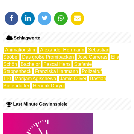
Schlagworte
Animationsfilm
Alexander Herrmann
Sebastian
Ströbel
Das große Promibacken
José Carreras
Ella
Schön
Bachelor
Pascal Hens
Stefanie
Stappenbeck
Franziska Hartmann
Polizeiruf
110
Marijam Agischewa
Jamie Oliver
Bastian
Bielendorfer
Hendrik Duryn
Last Minute Gewinnspiele