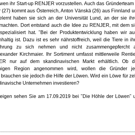
n ihr Start-up RENJER vorzustellen. Auch das Gründerteam 
ier (27) kommt aus Österreich, Anton Vänskä (26) aus Finnland 
ernt haben sie sich an der Universität Lund, an der sie ih
” machten. Dort entstand auch die Idee zu RENJER, mit dem s
 spezialisiert hat. "Bei der Produktentwicklung haben wir a
altig ist. Dazu ist es sehr nährstoffreich, weil die Tiere in ih
hrung zu sich nehmen und nicht zusammengepfercht a
xander Kirchmaier. Ihr Sortiment umfasst mittlerweile Rentie
JER nur auf dem skandinavischen Markt erhältlich. Ob d
chigen Region angenommen wird, wollen die Gründer jet
 brauchen sie jedoch die Hilfe der Löwen. Wird ein Löwe für z
ndinavische Unternehmen investieren?
teigen sehen Sie am 17.09.2019 bei "Die Höhle der Löwen"