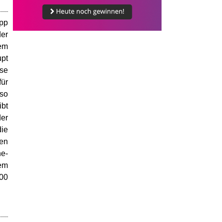
upp
der
dem
upt
se
für
lso
ibt
der
die
en
ne-
em
000