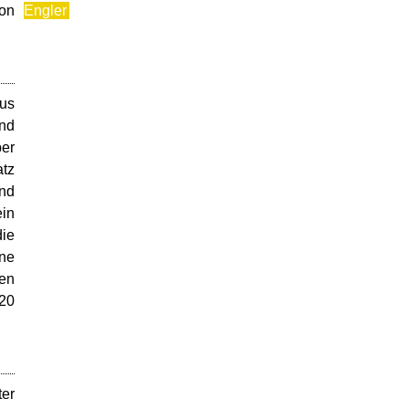
von
Engler
aus
ind
ber
atz
und
ein
die
ine
den
 20
ter