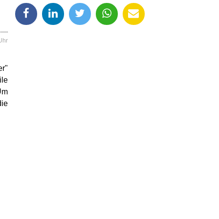
Uhr
er"
le
 Um
die