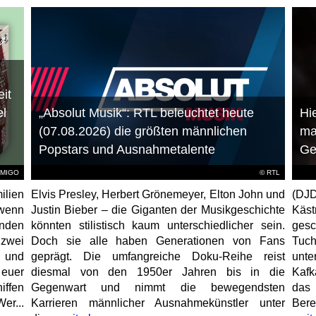
it
el
„Absolut Musik“: RTL beleuchtet heute
Hie
(07.08.2026) die größten männlichen
ma
Popstars und Ausnahmetalente
Ge
AMIGO
©
RTL
ilien
Elvis Presley, Herbert Grönemeyer, Elton John und
(DJD
 wenn
Justin Bieber – die Giganten der Musikgeschichte
Käs
unden
könnten stilistisch kaum unterschiedlicher sein.
gesc
 zwei
Doch sie alle haben Generationen von Fans
Tuch
e und
geprägt. Die umfangreiche Doku-Reihe reist
unt
 euer
diesmal von den 1950er Jahren bis in die
Kafk
iffen
Gegenwart und nimmt die bewegendsten
das 
er...
Karrieren männlicher Ausnahmekünstler unter
Bere