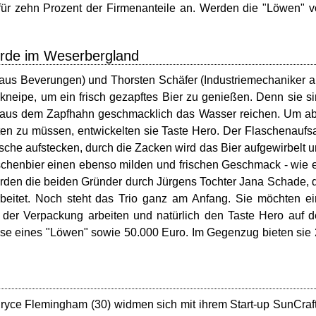
afür zehn Prozent der Firmenanteile an. Werden die "Löwen" 
rde im Weserbergland
 aus Beverungen) und Thorsten Schäfer (Industriemechaniker 
mkneipe, um ein frisch gezapftes Bier zu genießen. Denn sie s
r aus dem Zapfhahn geschmacklich das Wasser reichen. Um a
en zu müssen, entwickelten sie Taste Hero. Der Flaschenaufs
asche aufstecken, durch die Zacken wird das Bier aufgewirbelt 
laschenbier einen ebenso milden und frischen Geschmack - wie 
werden die beiden Gründer durch Jürgens Tochter Jana Schade, 
rbeitet. Noch steht das Trio ganz am Anfang. Sie möchten e
 der Verpackung arbeiten und natürlich den Taste Hero auf 
tise eines "Löwen" sowie 50.000 Euro. Im Gegenzug bieten sie
ryce Flemingham (30) widmen sich mit ihrem Start-up SunCraf