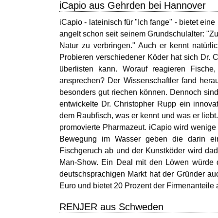
iCapio aus Gehrden bei Hannover
iCapio - lateinisch für "Ich fange" - bietet e
angelt schon seit seinem Grundschulalter: "Zu
Natur zu verbringen." Auch er kennt natürl
Probieren verschiedener Köder hat sich Dr. 
überlisten kann. Worauf reagieren Fisc
ansprechen? Der Wissenschaftler fand herau
besonders gut riechen können. Dennoch sind 
entwickelte Dr. Christopher Rupp ein innova
dem Raubfisch, was er kennt und was er lieb
promovierte Pharmazeut. iCapio wird wenige 
Bewegung im Wasser geben die darin ein
Fischgeruch ab und der Kunstköder wird dad
Man-Show. Ein Deal mit den Löwen würde 
deutschsprachigen Markt hat der Gründer auc
Euro und bietet 20 Prozent der Firmenanteil
RENJER aus Schweden