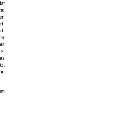
ist
und
ren
ich
uch
rer
ls
r-,
as
zt
ehn
 um