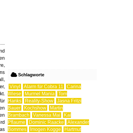
und
ßen
re,
uns
Schlagworte
ll,
er,
Vinyl
Alarm für Cobra 11
Carina
kt.
Wiese
Murmel Mania
Tom
für
Hanks
Reality-Show
Jasna Fritzi
den
Bauer
Kochshow
Martin
den
Brambach
Vanessa Mai
Kai
ird
Pflaume
Dominic Raacke
Alexander
das
Bommes
Imogen Kogge
Hartmut