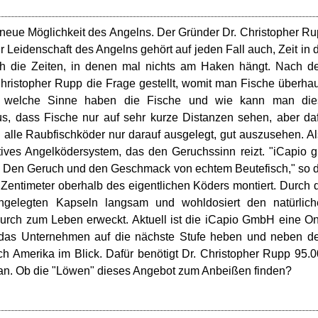
ine neue Möglichkeit des Angelns. Der Gründer Dr. Christopher R
r Leidenschaft des Angelns gehört auf jeden Fall auch, Zeit in 
ich die Zeiten, in denen mal nichts am Haken hängt. Nach 
Christopher Rupp die Frage gestellt, womit man Fische überha
he, welche Sinne haben die Fische und wie kann man die
s, dass Fische nur auf sehr kurze Distanzen sehen, aber da
alle Raubfischköder nur darauf ausgelegt, gut auszusehen. A
tives Angelködersystem, das den Geruchssinn reizt. "iCapio g
t. Den Geruch und den Geschmack von echtem Beutefisch," so 
Zentimeter oberhalb des eigentlichen Köders montiert. Durch 
gelegten Kapseln langsam und wohldosiert den natürlich
urch zum Leben erweckt. Aktuell ist die iCapio GmbH eine O
das Unternehmen auf die nächste Stufe heben und neben d
h Amerika im Blick. Dafür benötigt Dr. Christopher Rupp 95.
e an. Ob die "Löwen" dieses Angebot zum Anbeißen finden?