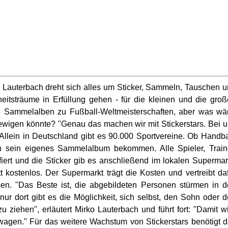
 Lauterbach dreht sich alles um Sticker, Sammeln, Tauschen 
heitsträume in Erfüllung gehen - für die kleinen und die gro
e Sammelalben zu Fußball-Weltmeisterschaften, aber was wä
ewigen könnte? "Genau das machen wir mit Stickerstars. Bei 
 Allein in Deutschland gibt es 90.000 Sportvereine. Ob Handba
n sein eigenes Sammelalbum bekommen. Alle Spieler, Train
fiert und die Sticker gib es anschließend im lokalen Supermar
tt kostenlos. Der Supermarkt trägt die Kosten und vertreibt da
lben. "Das Beste ist, die abgebildeten Personen stürmen in 
 nur dort gibt es die Möglichkeit, sich selbst, den Sohn oder 
iehen", erläutert Mirko Lauterbach und führt fort: "Damit w
swagen." Für das weitere Wachstum von Stickerstars benötigt 