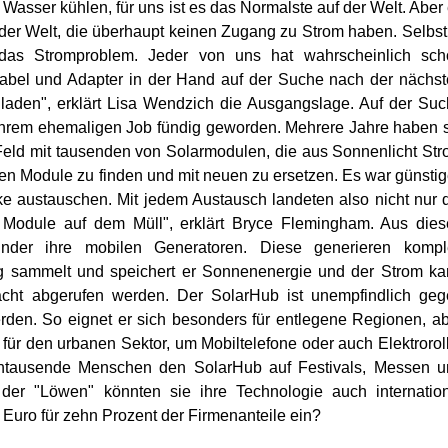
Wasser kühlen, für uns ist es das Normalste auf der Welt. Aber
der Welt, die überhaupt keinen Zugang zu Strom haben. Selbst
das Stromproblem. Jeder von uns hat wahrscheinlich sch
abel und Adapter in der Hand auf der Suche nach der nächs
aden", erklärt Lisa Wendzich die Ausgangslage. Auf der Su
 ihrem ehemaligen Job fündig geworden. Mehrere Jahre haben 
 Feld mit tausenden von Solarmodulen, die aus Sonnenlicht St
en Module zu finden und mit neuen zu ersetzen. Es war günstig
ke austauschen. Mit jedem Austausch landeten also nicht nur 
e Module auf dem Müll", erklärt Bryce Flemingham. Aus die
nder ihre mobilen Generatoren. Diese generieren komple
g sammelt und speichert er Sonnenenergie und der Strom k
acht abgerufen werden. Der SolarHub ist unempfindlich ge
rden. So eignet er sich besonders für entlegene Regionen, a
 für den urbanen Sektor, um Mobiltelefone oder auch Elektrorol
ntausende Menschen den SolarHub auf Festivals, Messen u
 der "Löwen" könnten sie ihre Technologie auch internatio
0 Euro für zehn Prozent der Firmenanteile ein?