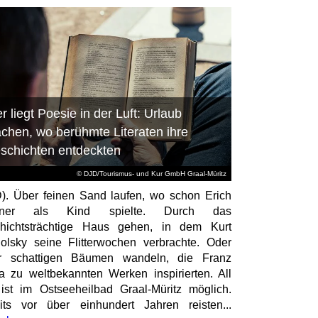
r liegt Poesie in der Luft: Urlaub
chen, wo berühmte Literaten ihre
schichten entdeckten
© DJD/Tourismus- und Kur GmbH Graal-Müritz
). Über feinen Sand laufen, wo schon Erich
tner als Kind spielte. Durch das
hichtsträchtige Haus gehen, in dem Kurt
olsky seine Flitterwochen verbrachte. Oder
er schattigen Bäumen wandeln, die Franz
a zu weltbekannten Werken inspirierten. All
ist im Ostseeheilbad Graal-Müritz möglich.
its vor über einhundert Jahren reisten...