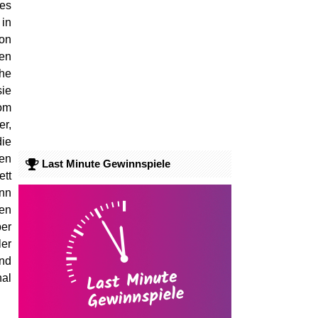
 es
 in
on
ten
che
sie
rom
er,
die
sen
Last Minute Gewinnspiele
tt
ann
gen
ber
ler
nd
nal