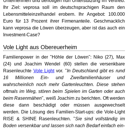
Unternehmen und benötigen nun Unterstützung im Vertrieb.
Ihr Ziel: veprosa soll im deutschsprachigen Raum den
Lebensmitteleinzelhandel erobern. Ihr Angebot: 100.000
Euro für 13 Prozent ihrer Firmenanteile. Geschmacklich
kann veprosa die Löwen überzeugen, aber ist das auch ein
Investment-Case?
Vole Light aus Obereuerheim
Familienpower in der "Höhle der Löwen": Niko (27), Max
(24) und Joachim Wendel (60) stellen die versenkbare
Rasenleuchte
Vole Light
vor. "
In Deutschland gibt es rund
16 Millionen Ein- und Zweifamilienhäuser und
wahrscheinlich noch mehr Gartenleuchten. Diese stehen
oftmals im Weg, stören beim Spielen im Garten oder auch
beim Rasenmähen
", weiß Joachim zu berichten. Oft werden
diese dann beschädigt oder müssen ausgewechselt
werden. Die Lösung des Familien-Start-ups: die Vole-Light
RISE & SHINE Rasenleuchten. "
Sie sind vollständig im
Boden versenkbar und lassen sich nach Bedarf einfach ein-