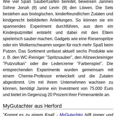
Wie viel Spaß SauberGarten bereitet, beweisen Janines
Söhne Jonah (9) und Levin (9) den Löwen. Die Sets
bestehen aus biologischen, kinderfreundlichen Zutaten und
kindgerecht bebilderten Anleitungen. So können sie ein
spannendes Experiment durchführen, aus dem ein
Kinderputzmittel entsteht und dabei mit den Eltern
spielerisch sauber machen. Gadgets wie eine Riesenspritze
oder ein Wolkenschwamm sorgen für noch mehr Spaß beim
Putzen. Das Sortiment umfasst aktuell sechs Produkte wie
z. B. den WC-Reiniger "Spritzsauber", den Allzweckreiniger
"Putzvulkan" oder die Ledercreme "Farbenspiel". Die
entsprechenden Experimente wurden gemeinsam mit
einem Chemie-Professor entwickelt und die Zutaten
abgestimmt. Um mit ihrem Unternehmen wachsen zu
können, benötigt Janine ein Investment von 75.000 Euro
und bietet im Gegenzug 20 Prozent ihrer Firmenanteile an.
MyGutachter aus Herford
"
Kommt es zu einem Knall -
MyGutachter
hilft immer und