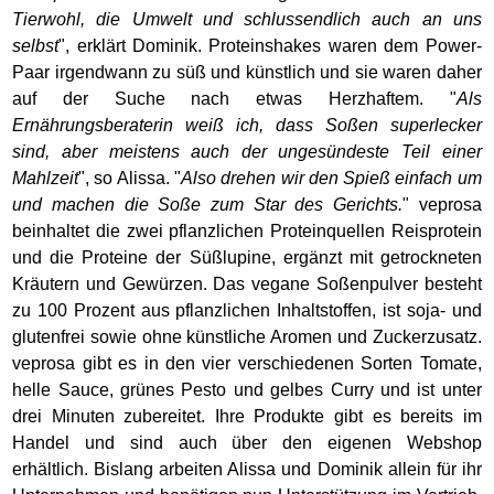
Tierwohl, die Umwelt und schlussendlich auch an uns
selbst
", erklärt Dominik. Proteinshakes waren dem Power-
Paar irgendwann zu süß und künstlich und sie waren daher
auf der Suche nach etwas Herzhaftem. "
Als
Ernährungsberaterin weiß ich, dass Soßen superlecker
sind, aber meistens auch der ungesündeste Teil einer
Mahlzeit
", so Alissa. "
Also drehen wir den Spieß einfach um
und machen die Soße zum Star des Gerichts.
" veprosa
beinhaltet die zwei pflanzlichen Proteinquellen Reisprotein
und die Proteine der Süßlupine, ergänzt mit getrockneten
Kräutern und Gewürzen. Das vegane Soßenpulver besteht
zu 100 Prozent aus pflanzlichen Inhaltstoffen, ist soja- und
glutenfrei sowie ohne künstliche Aromen und Zuckerzusatz.
veprosa gibt es in den vier verschiedenen Sorten Tomate,
helle Sauce, grünes Pesto und gelbes Curry und ist unter
drei Minuten zubereitet. Ihre Produkte gibt es bereits im
Handel und sind auch über den eigenen Webshop
erhältlich. Bislang arbeiten Alissa und Dominik allein für ihr