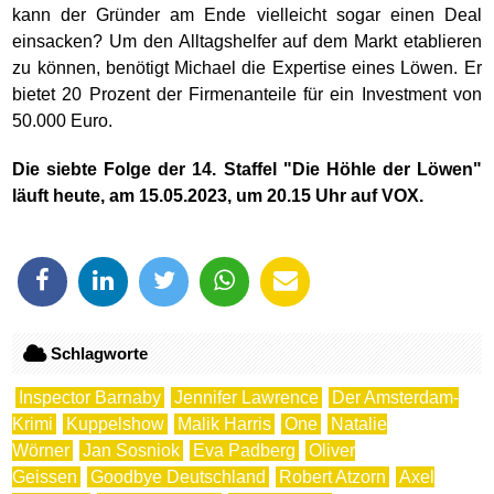
kann der Gründer am Ende vielleicht sogar einen Deal
einsacken? Um den Alltagshelfer auf dem Markt etablieren
zu können, benötigt Michael die Expertise eines Löwen. Er
bietet 20 Prozent der Firmenanteile für ein Investment von
50.000 Euro.
Die siebte Folge der 14. Staffel "Die Höhle der Löwen"
läuft heute, am 15.05.2023, um 20.15 Uhr auf VOX.
Schlagworte
Inspector Barnaby
Jennifer Lawrence
Der Amsterdam-
Krimi
Kuppelshow
Malik Harris
One
Natalie
Wörner
Jan Sosniok
Eva Padberg
Oliver
Geissen
Goodbye Deutschland
Robert Atzorn
Axel