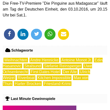
Die Free-TV-Premiere "Die Pinguine aus Madagascar" läuft
am Tag der Deutschen Einheit, den 03.10.2016, um 20.15
Uhr bei Sat.1.
Schlagworte
Weihnachten
Andre Hennicke
Antoine Monot Jr.
Edin
Hasanovic
Stralsund
Stefanie Reinsperger
Uwe
Ochsenknecht
First Dates Hotel
Der Alte
Ulrich
Wetzel
Riverboat
Kitchen Impossible
Max von
Thun
Harter Brocken
Friesland-Krimi
Last Minute Gewinnspiele