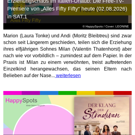
Erziehungschaos im Italien-Urlaub: Die Free-TV-
Premiere von „Alles Fifty Fifty“ heute (02.08.2026)
in SAT.1
© HappySpots / Cover: LEONINE
Marion (Laura Tonke) und Andi (Moritz Bleibtreu) sind zwar
schon seit Längerem geschieden, teilen sich die Erziehung
ihres elfjährigen Sohnes Milan (Valentin Thatenhorst) aber
nach wie vor vorbildlich – zumindest auf dem Papier. In der
Praxis ist Milan zu einem verwöhnten, treist auftretenden
Einzelkind herangewachsen, das seinen Eltern nach
Belieben auf der Nase...
weiterlesen