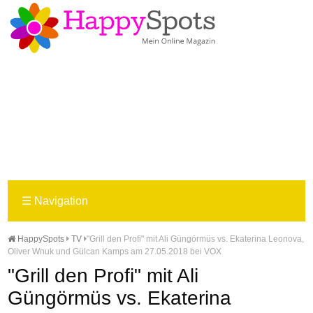
☰
Navigation
HappySpots
TV
"Grill den Profi" mit Ali Güngörmüs vs. Ekaterina Leonova,
Oliver Wnuk und Gülcan Kamps am 27.05.2018 bei VOX
"Grill den Profi" mit Ali
Güngörmüs vs. Ekaterina