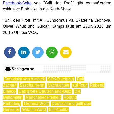
Facebook-Seite
von "Grill den Profi" gibt es außerdem
exklusive Einblicke in die Koch-Show.
"Grill den Profi" mit Ali Güngörmüs vs. Ekaterina Leonova,
Oliver Wnuk und Gülcan Kamps läuft am 27.05.2018 um
20.15 Uhr bei VOX.
Schlagworte
Franziska van Almsick
SOKO Leipzig
Ralf
Zacherl
Sascha Hehn
Nachrichten
auf Tour
Roberto
Blanco
Das große Deutschland-Quiz
Die
Diplomatin
Münchener Freiheit
Roland
Riebeling
Theresa Wolff
Deutschland grillt den
Henssler
Wild im Wald
Bill Kaulitz