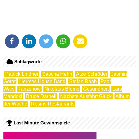
Schlagworte
Patrick Lindner
Sascha Hehn
Atze Schröder
Jasmin
Gerat
Hermes House Band
Stefan Raab
Paar
Wars
Tanzshow
Nikolaus Blome
Gesundheit
Lara
Mandoki
Bruce Darnell
Nächste Ausfahrt Glück
Album
der Woche
Rosins Restaurants
Last Minute Gewinnspiele