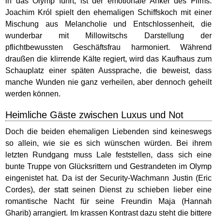
in das Olymp führt, ist der emotionale Anker des Films.
Joachim Król spielt den ehemaligen Schiffskoch mit einer
Mischung aus Melancholie und Entschlossenheit, die
wunderbar mit Millowitschs Darstellung der
pflichtbewussten Geschäftsfrau harmoniert. Während
draußen die klirrende Kälte regiert, wird das Kaufhaus zum
Schauplatz einer späten Aussprache, die beweist, dass
manche Wunden nie ganz verheilen, aber dennoch geheilt
werden können.
Heimliche Gäste zwischen Luxus und Not
Doch die beiden ehemaligen Liebenden sind keineswegs
so allein, wie sie es sich wünschen würden. Bei ihrem
letzten Rundgang muss Lale feststellen, dass sich eine
bunte Truppe von Glücksrittern und Gestrandeten im Olymp
eingenistet hat. Da ist der Security-Wachmann Justin (Eric
Cordes), der statt seinen Dienst zu schieben lieber eine
romantische Nacht für seine Freundin Maja (Hannah
Gharib) arrangiert. Im krassen Kontrast dazu steht die bittere