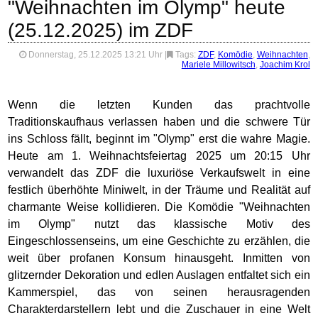
"Weihnachten im Olymp" heute
(25.12.2025) im ZDF
Donnerstag, 25.12.2025 13:21 Uhr
|
Tags:
ZDF
,
Komödie
,
Weihnachten
,
Mariele Millowitsch
,
Joachim Krol
Wenn die letzten Kunden das prachtvolle
Traditionskaufhaus verlassen haben und die schwere Tür
ins Schloss fällt, beginnt im "Olymp" erst die wahre Magie.
Heute am 1. Weihnachtsfeiertag 2025 um 20:15 Uhr
verwandelt das ZDF die luxuriöse Verkaufswelt in eine
festlich überhöhte Miniwelt, in der Träume und Realität auf
charmante Weise kollidieren. Die Komödie "Weihnachten
im Olymp" nutzt das klassische Motiv des
Eingeschlossenseins, um eine Geschichte zu erzählen, die
weit über profanen Konsum hinausgeht. Inmitten von
glitzernder Dekoration und edlen Auslagen entfaltet sich ein
Kammerspiel, das von seinen herausragenden
Charakterdarstellern lebt und die Zuschauer in eine Welt