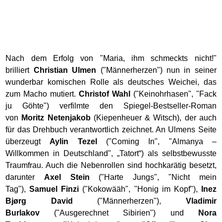
Nach dem Erfolg von "Maria, ihm schmeckts nicht!"
brilliert
Christian Ulmen
("Männerherzen") nun in seiner
wunderbar komischen Rolle als deutsches Weichei, das
zum Macho mutiert.
Christof Wahl
("Keinohrhasen", "Fack
ju Göhte") verfilmte den Spiegel-Bestseller-Roman
von
Moritz Netenjakob
(Kiepenheuer & Witsch), der auch
für das Drehbuch verantwortlich zeichnet. An Ulmens Seite
überzeugt
Aylin Tezel
("Coming In", "Almanya –
Willkommen in Deutschland", „Tatort“) als selbstbewusste
Traumfrau. Auch die Nebenrollen sind hochkarätig besetzt,
darunter
Axel Stein
("Harte Jungs", "Nicht mein
Tag"),
Samuel Finzi
("Kokowääh", "Honig im Kopf"),
Inez
Bjørg David
("Männerherzen"),
Vladimir
Burlakov
("Ausgerechnet Sibirien") und
Nora