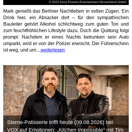
© 2023 Sony Pictures Entertainment Deutschland GmbH
Mark genießt das Berliner Nachtleben in vollen Zügen. Ein
Drink hier, ein Absacker dort – für den sympathischen
Bauleiter gehört Alkohol schlichtweg zum guten Ton und
zum feuchtfröhlichen Lifestyle dazu. Doch die Quittung folgt
prompt: Nachdem er eines Nachts betrunken sein Auto
umparkt, wird er von der Polizei erwischt. Der Führerschein
ist weg, und um...
weiterlesen
Sterne-Patisserie trifft heute (09.08.2026) bei
VOX auf Emotionen: „Kitchen Impossible“ mit Tim