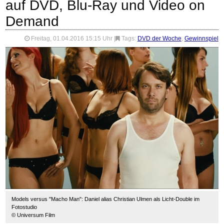
auf DVD, Blu-Ray und Video on
Demand
Freitag, 01.04.2016 15:15 Uhr
|
Tags:
DVD der Woche
,
Gewinnspiel
Models versus "Macho Man": Daniel alias Christian Ulmen als Licht-Double im
Fotostudio
© Universum Film