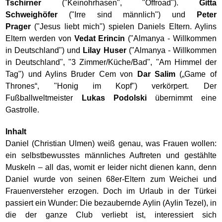
Tschirner
("Keinohrhasen", "Offroad").
Gitta
Schweighöfer
("Irre sind männlich") und
Peter
Prager
("Jesus liebt mich") spielen Daniels Eltern. Aylins
Eltern werden von
Vedat Erincin
("Almanya - Willkommen
in Deutschland") und
Lilay Huser
("Almanya - Willkommen
in Deutschland", "3 Zimmer/Küche/Bad", "Am Himmel der
Tag") und Aylins Bruder Cem von
Dar Salim
(„Game of
Thrones“, "Honig im Kopf") verkörpert. Der
Fußballweltmeister
Lukas Podolski
übernimmt eine
Gastrolle.
Inhalt
Daniel (Christian Ulmen) weiß genau, was Frauen wollen:
ein selbstbewusstes männliches Auftreten und gestählte
Muskeln – all das, womit er leider nicht dienen kann, denn
Daniel wurde von seinen 68er-Eltern zum Weichei und
Frauenversteher erzogen. Doch im Urlaub in der Türkei
passiert ein Wunder: Die bezaubernde Aylin (Aylin Tezel), in
die der ganze Club verliebt ist, interessiert sich