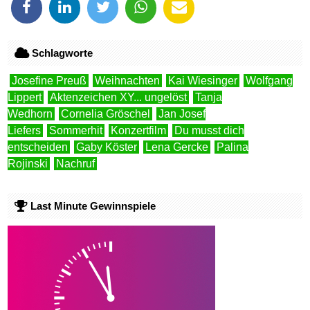
Schlagworte
Josefine Preuß
Weihnachten
Kai Wiesinger
Wolfgang
Lippert
Aktenzeichen XY... ungelöst
Tanja
Wedhorn
Cornelia Gröschel
Jan Josef
Liefers
Sommerhit
Konzertfilm
Du musst dich
entscheiden
Gaby Köster
Lena Gercke
Palina
Rojinski
Nachruf
Last Minute Gewinnspiele