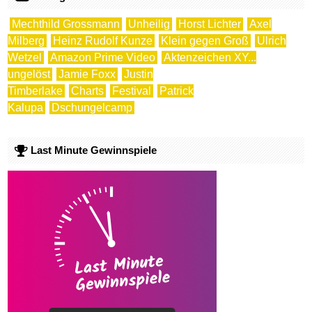
Mechthild Grossmann
Unheilig
Horst Lichter
Axel
Milberg
Heinz Rudolf Kunze
Klein gegen Groß
Ulrich
Wetzel
Amazon Prime Video
Aktenzeichen XY...
ungelöst
Jamie Foxx
Justin
Timberlake
Charts
Festival
Patrick
Kalupa
Dschungelcamp
Last Minute Gewinnspiele