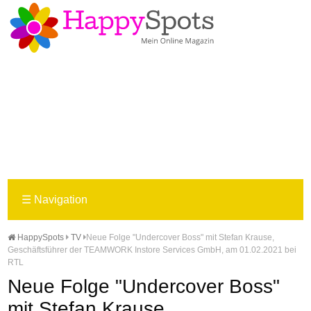
☰
Navigation
HappySpots
TV
Neue Folge "Undercover Boss" mit Stefan Krause,
Geschäftsführer der TEAMWORK Instore Services GmbH, am 01.02.2021 bei
RTL
Neue Folge "Undercover Boss"
mit Stefan Krause,