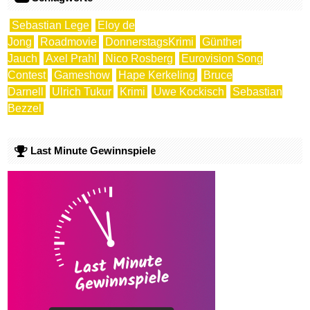
Sebastian Lege
Eloy de
Jong
Roadmovie
DonnerstagsKrimi
Günther
Jauch
Axel Prahl
Nico Rosberg
Eurovision Song
Contest
Gameshow
Hape Kerkeling
Bruce
Darnell
Ulrich Tukur
Krimi
Uwe Kockisch
Sebastian
Bezzel
Last Minute Gewinnspiele