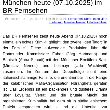
München heute (07.10.2025) im
BR Fernsehen
Dienstag, 07.10.2025 08:49 Uhr
|
Tags:
BR Fernsehen
,
Krimi
,
Tatort
,
Jörg
Hartmann
,
Miroslav Nemec
,
Udo Wachtveitl
Das BR Fernsehen zeigt heute Abend (07.10.2025) noch
einmal ein echtes Krimi-Highlight: den zweiteiligen Tatort "In
der Familie". Diese aufwendige Produktion führt die
Dortmunder Kommissare Faber (Jörg Hartmann) und
Bönisch (Anna Schudt) mit den Münchner Ermittlern Batic
(Miroslav Nemec) und Leitmayr (Udo Wachtveitl)
zusammen. Im Zentrum der Doppelfolge steht eine
italienischstämmige Familie, die unentrinnbar in die Fänge
der kalabrischen Mafia-Organisation Ndrangheta geraten
ist. Das Ergebnis ist ein packendes und düsteres Drama
über Loyalität, Verrat und die brutale Macht der
organisierten Kriminalität, bei dem oft in süditalienischem
Dialekt gesprochen wird - und die Untertitel zur