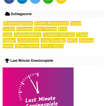
Schlagworte
Bundestagswahl
Rosins Restaurants
Sarah
Zucker
Kinostart
Marc Pircher
Felix
Klare
Spreewaldkrimi
Cornelia Gröschel
Charly
Hübner
Zürich-Krimi
Julia Brendler
WDR
Stefanie
Hertel
Oliver Pocher
SAT.1 GOLD
Last Minute Gewinnspiele