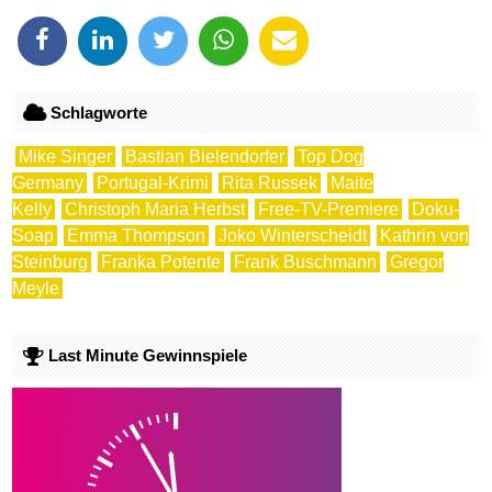
Schlagworte
Mike Singer
Bastian Bielendorfer
Top Dog
Germany
Portugal-Krimi
Rita Russek
Maite
Kelly
Christoph Maria Herbst
Free-TV-Premiere
Doku-
Soap
Emma Thompson
Joko Winterscheidt
Kathrin von
Steinburg
Franka Potente
Frank Buschmann
Gregor
Meyle
Last Minute Gewinnspiele