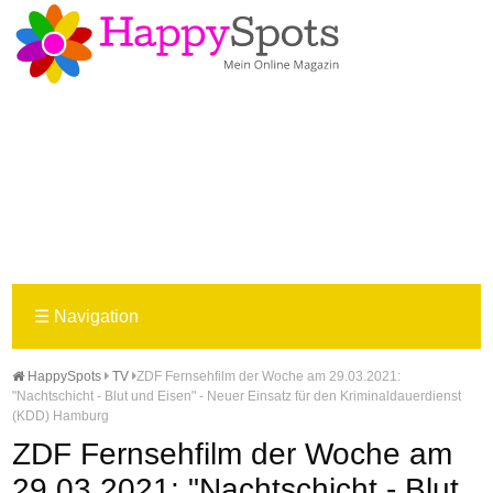
☰
Navigation
HappySpots
TV
ZDF Fernsehfilm der Woche am 29.03.2021:
"Nachtschicht - Blut und Eisen" - Neuer Einsatz für den Kriminaldauerdienst
(KDD) Hamburg
ZDF Fernsehfilm der Woche am
29.03.2021: "Nachtschicht - Blut