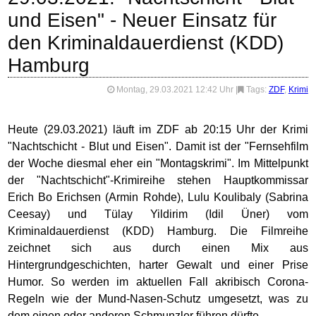
und Eisen" - Neuer Einsatz für
den Kriminaldauerdienst (KDD)
Hamburg
Montag, 29.03.2021 12:42 Uhr
|
Tags:
ZDF
,
Krimi
Heute (29.03.2021) läuft im ZDF ab 20:15 Uhr der Krimi
"Nachtschicht - Blut und Eisen". Damit ist der "Fernsehfilm
der Woche diesmal eher ein "Montagskrimi". Im Mittelpunkt
der "Nachtschicht"-Krimireihe stehen Hauptkommissar
Erich Bo Erichsen (Armin Rohde), Lulu Koulibaly (Sabrina
Ceesay) und Tülay Yildirim (Idil Üner) vom
Kriminaldauerdienst (KDD) Hamburg. Die Filmreihe
zeichnet sich aus durch einen Mix aus
Hintergrundgeschichten, harter Gewalt und einer Prise
Humor. So werden im aktuellen Fall akribisch Corona-
Regeln wie der Mund-Nasen-Schutz umgesetzt, was zu
dem einen oder anderen Schmunzler führen dürfte.