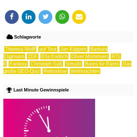
Schlagworte
Theresa Wolff
auf Tour
Jan Köppen
Barbara
Eligmann
ZDF
Ella Endlich
Oliver Mommsen
RTL
II
Fantasy
Christoph Süß
Smudo
Bares für Rares
Das
große GEO-Quiz
Retroshow
Weihnachten
Last Minute Gewinnspiele