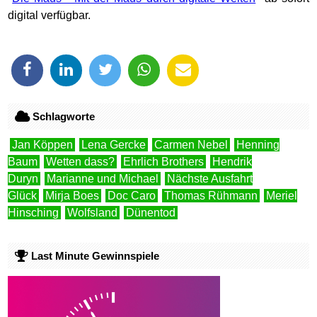
digital verfügbar.
Schlagworte
Jan Köppen
Lena Gercke
Carmen Nebel
Henning
Baum
Wetten dass?
Ehrlich Brothers
Hendrik
Duryn
Marianne und Michael
Nächste Ausfahrt
Glück
Mirja Boes
Doc Caro
Thomas Rühmann
Meriel
Hinsching
Wolfsland
Dünentod
Last Minute Gewinnspiele