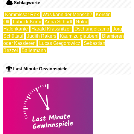
Schlagworte
Kommissar Rex
Was kann der Mensch?
Kerstin
Ott
Lübeck-Krimi
Anna Schudt
Notruf
Hafenkante
Harald Krassnitzer
Dschungelcamp
Jörg
Schüttauf
Judith Rakers
Kaum zu glauben!
Blamieren
oder Kassieren
Lucas Gregorowicz
Sebastian
Bezzel
Ballermann
Last Minute Gewinnspiele