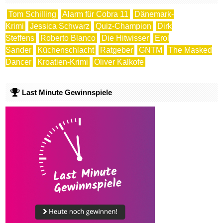
Tom Schilling
Alarm für Cobra 11
Dänemark-
Krimi
Jessica Schwarz
Quiz-Champion
Dirk
Steffens
Roberto Blanco
Die Hitwisser
Erol
Sander
Küchenschlacht
Ratgeber
GNTM
The Masked
Dancer
Kroatien-Krimi
Oliver Kalkofe
Last Minute Gewinnspiele