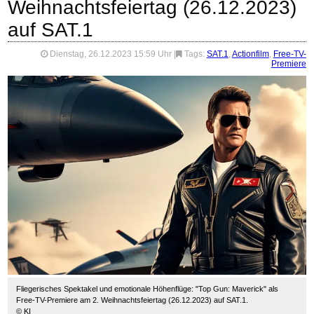
Weihnachtsfeiertag (26.12.2023)
auf SAT.1
Dienstag, 26.12.2023 15:59 Uhr
|
Tags:
SAT.1
,
Actionfilm
,
Free-TV-
Premiere
Fliegerisches Spektakel und emotionale Höhenflüge: "Top Gun: Maverick" als
Free-TV-Premiere am 2. Weihnachtsfeiertag (26.12.2023) auf SAT.1.
© KI