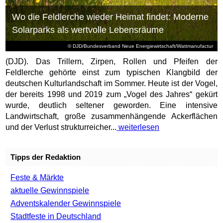
Wo die Feldlerche wieder Heimat findet: Moderne
Solarparks als wertvolle Lebensräume
© DJD/Bundesverband Neue Energiewirtschaft/Wattmanufactur
(DJD). Das Trillern, Zirpen, Rollen und Pfeifen der
Feldlerche gehörte einst zum typischen Klangbild der
deutschen Kulturlandschaft im Sommer. Heute ist der Vogel,
der bereits 1998 und 2019 zum „Vogel des Jahres“ gekürt
wurde, deutlich seltener geworden. Eine intensive
Landwirtschaft, große zusammenhängende Ackerflächen
und der Verlust strukturreicher...
weiterlesen
Tipps der Redaktion
Feste & Märkte
aktuelle Gewinnspiele
Adventskalender Gewinnspiele
Stadtfeste in Deutschland