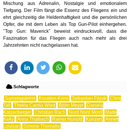
Mischung aus Adrenalin, Nostalgie und emotionalem
Tiefgang. Der Film fängt die Essenz des Fliegens ein und
ehrt gleichzeitig die Heldenhaftigkeit und die persönlichen
Opfer, die mit dem Leben als Top Gun-Pilot einhergehen.
"Top Gun: Maverick" beweist eindrucksvoll, dass die
Faszination für das Fliegen auch nach mehr als drei
Jahrzehnten nicht nachgelassen hat.
Schlagworte
Samstagskrimi
Kroatien-Krimi
Sebastian Fitzek
Chris
Tall
Thekla Carola Wied
Björn Meyer
Daniela
Katzenberger
Christian Rach
Nord Nord Mord
Maite
Kelly
Anna Thalbach
Rainer Hunold
Konzert
Annett
Louisan
Simone Thomalla