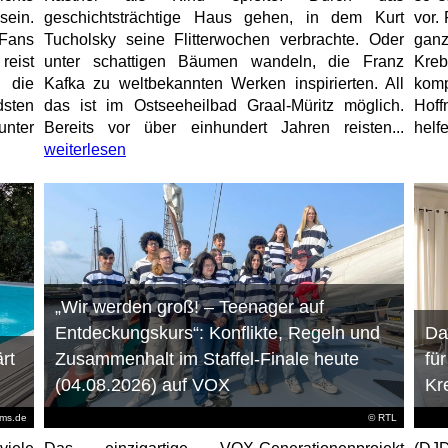
sein.
geschichtsträchtige Haus gehen, in dem Kurt
vor. 
Fans
Tucholsky seine Flitterwochen verbrachte. Oder
gan
eist
unter schattigen Bäumen wandeln, die Franz
Kre
 die
Kafka zu weltbekannten Werken inspirierten. All
kom
sten
das ist im Ostseeheilbad Graal-Müritz möglich.
Hoff
unter
Bereits vor über einhundert Jahren reisten...
helfe
weiterlesen
„Wir werden groß! – Teenager auf
Entdeckungskurs“: Konflikte, Regeln und
Da
rt
Zusammenhalt im Staffel-Finale heute
fü
(04.08.2026) auf VOX
Kr
ems.de
©
RTL