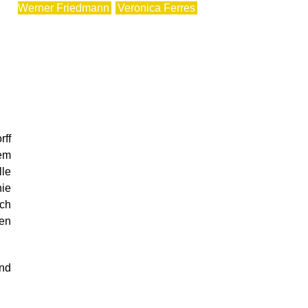
Werner Friedmann
Veronica Ferres
rff
em
lle
nie
ich
len
und