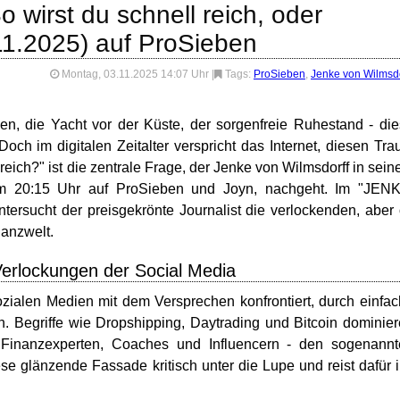
 wirst du schnell reich, oder
.11.2025) auf ProSieben
Montag, 03.11.2025 14:07 Uhr
|
Tags:
ProSieben
,
Jenke von Wilmsdo
, die Yacht vor der Küste, der sorgenfreie Ruhestand - di
och im digitalen Zeitalter verspricht das Internet, diesen Tr
reich?" ist die zentrale Frage, der Jenke von Wilmsdorff in sei
m 20:15 Uhr auf ProSieben und Joyn, nachgeht. Im "JENK
rsucht der preisgekrönte Journalist die verlockenden, aber 
nanzwelt.
Verlockungen der Social Media
zialen Medien mit dem Versprechen konfrontiert, durch einfa
 Begriffe wie Dropshipping, Daytrading und Bitcoin dominie
n Finanzexperten, Coaches und Influencern - den sogenann
se glänzende Fassade kritisch unter die Lupe und reist dafür 