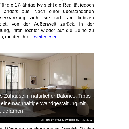
Für die 17-jährige Ivy sieht die Realität jedoch
z anders aus: Nach einer überstandenen
bserkrankung zieht sie sich am liebsten
plett von der Außenwelt zurück. In der
nung, ihrer Tochter wieder auf die Beine zu
n, melden ihre...
weiterlesen
s Zuhause in natürlicher Balance: Tipps
r eine nachhaltige Wandgestaltung mit
eidefarben
© DJD/SCHÖNER WOHNEN-Kollektion