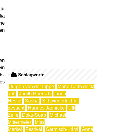
für
dia
ine
ten
gen
ein
ts.
Schlagworte
 es
Jürgen von der Lippe
Mario Barth deckt
auf!
Judith Hoersch
Linda
Hesse
Sasha
Schwiegertochter
gesucht
Hannes Jaenicke
Ulli
Zelle
Doku-Soap
Michael
Mittermeier
Miss
Merkel
Festival
Garmisch-Krimi
Anna