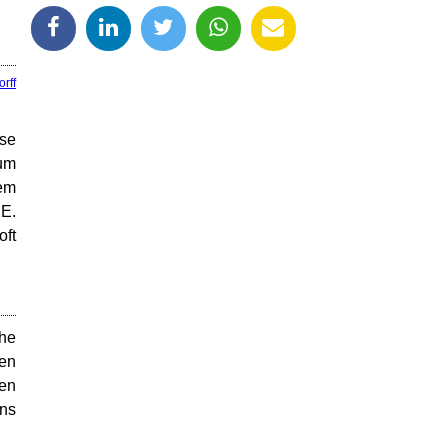
rff
ese
aum
nem
E.
oft
che
ren
ten
ins