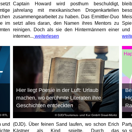
etzt
Captain Howard wird posthum beschuldigt,
blei
mtige
jahrelang mit mexikanischen Drogenkartellen
beso
chen
zusammengearbeitet zu haben. Das Ermittler-Duo
Meis
de im
setzt alles daran, den Namen ihres Mentors zu
Spie
mmten
reinigen. Doch als sie den Hintermännern einer
und 
internen...
weiterlesen
weit
Hier liegt Poesie in der Luft: Urlaub
Be
machen, wo berühmte Literaten ihre
Hi
Geschichten entdeckten
Ra
©
RTL
© DJD/Tourismus- und Kur GmbH Graal-Müritz
n und
(DJD). Über feinen Sand laufen, wo schon Erich
Part
ichte
Kästner als Kind spielte. Durch das
so s