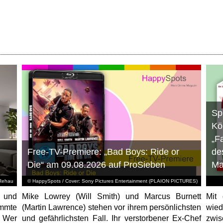
Sp
Kö
„F
Free-TV-Premiere: „Bad Boys: Ride or
de
Die“ am 09.08.2026 auf ProSieben
Ma
Rehau
© HappySpots / Cover: Sony Pictures Entertainment (PLAION PICTURES)
 und
Mike Lowrey (Will Smith) und Marcus Burnett
Mit 
immte
(Martin Lawrence) stehen vor ihrem persönlichsten
wied
. Wer
und gefährlichsten Fall. Ihr verstorbener Ex-Chef
zwis