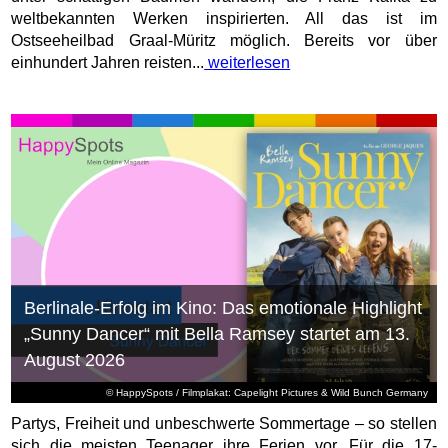
weltbekannten Werken inspirierten. All das ist im
Ostseeheilbad Graal-Müritz möglich. Bereits vor über
einhundert Jahren reisten...
weiterlesen
Berlinale-Erfolg im Kino: Das emotionale Highlight
„Sunny Dancer“ mit Bella Ramsey startet am 13.
August 2026
© HappySpots / Filmplakat: Capelight Pictures & Wild Bunch Germany
Partys, Freiheit und unbeschwerte Sommertage – so stellen
sich die meisten Teenager ihre Ferien vor. Für die 17-