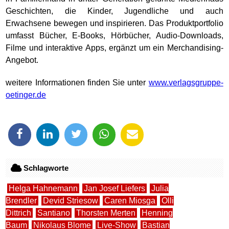
Geschichten, die Kinder, Jugendliche und auch
Erwachsene bewegen und inspirieren. Das Produktportfolio
umfasst Bücher, E-Books, Hörbücher, Audio-Downloads,
Filme und interaktive Apps, ergänzt um ein Merchandising-
Angebot.
weitere Informationen finden Sie unter
www.verlagsgruppe-
oetinger.de
Schlagworte
Helga Hahnemann
Jan Josef Liefers
Julia
Brendler
Devid Striesow
Caren Miosga
Olli
Dittrich
Santiano
Thorsten Merten
Henning
Baum
Nikolaus Blome
Live-Show
Bastian