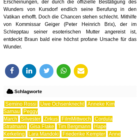
Erscheinungen, der durch die offizielle Bestätigung des
Wunders von Kursdorf endlich seine Berufung in den
Vatikan erhofft. Doch die Chancen stehen schlecht. Mithilfe
von Kommissar Geiger (Peter Heinrich Brix), der im
Schlepptau seiner esoterischen Mutter angereist ist,
entdeckt Braun bald eine höchst profane Ursache für das
Wunder.
Schlagworte
Semino Rossi
Uwe Ochsenknecht
Anneke Kim
Sarnau
Peggy
March
Silvester
Zirkus
FilmMittwoch
Cordula
Stratmann
Gisa Flake
Tim Bergmann
Hape
Kerkeling
Lara Mandoki
Friederike Kempter
Anne