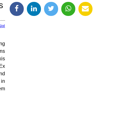
s
igl
ung
ans
xis
 Ex
Und
 in
nem