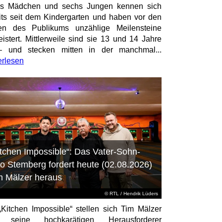
hs Mädchen und sechs Jungen kennen sich
its seit dem Kindergarten und haben vor den
en des Publikums unzählige Meilensteine
istert. Mittlerweile sind sie 13 und 14 Jahre
– und stecken mitten in der manchmal...
erlesen
itchen Impossible“: Das Vater-Sohn-
o Stemberg fordert heute (02.08.2026)
m Mälzer heraus
©
RTL
/ Hendrik Lüders
„Kitchen Impossible“ stellen sich Tim Mälzer
 seine hochkarätigen Herausforderer