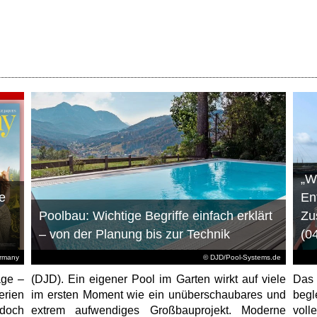
„W
e
En
Poolbau: Wichtige Begriffe einfach erklärt
Zu
– von der Planung bis zur Technik
(0
ermany
© DJD/Pool-Systems.de
age –
(DJD). Ein eigener Pool im Garten wirkt auf viele
Das
erien
im ersten Moment wie ein unüberschaubares und
begl
jedoch
extrem aufwendiges Großbauprojekt. Moderne
voll