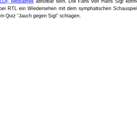
ZDF Mediathek
abrufbar sein. Die Fans von Hans Sigl könn
 bei RTL ein Wiedersehen mit dem symphatischen Schauspie
im Quiz "Jauch gegen Sigl" schlagen.