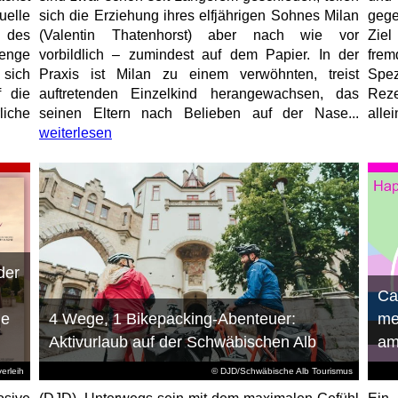
elle
sich die Erziehung ihres elfjährigen Sohnes Milan
gege
 des
(Valentin Thatenhorst) aber nach wie vor
Ziel
enge
vorbildlich – zumindest auf dem Papier. In der
fre
 sich
Praxis ist Milan zu einem verwöhnten, treist
Spez
f die
auftretenden Einzelkind herangewachsen, das
Reze
liche
seinen Eltern nach Belieben auf der Nase...
allei
weiterlesen
der
n
Ca
ie
4 Wege, 1 Bikepacking-Abenteuer:
me
Aktivurlaub auf der Schwäbischen Alb
am
erleih
© DJD/Schwäbische Alb Tourismus