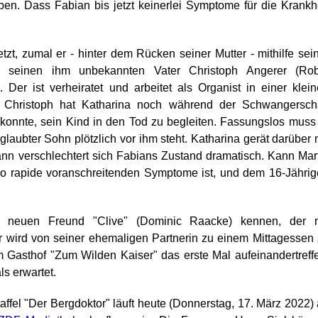
ben. Dass Fabian bis jetzt keinerlei Symptome für die Krankh
tzt, zumal er - hinter dem Rücken seiner Mutter - mithilfe sei
h seinen ihm unbekannten Vater Christoph Angerer (Rob
er ist verheiratet und arbeitet als Organist in einer klei
. Christoph hat Katharina noch während der Schwangerscha
n konnte, sein Kind in den Tod zu begleiten. Fassungslos muss
eglaubter Sohn plötzlich vor ihm steht. Katharina gerät darüber 
ann verschlechtert sich Fabians Zustand dramatisch. Kann Mar
 so rapide voranschreitenden Symptome ist, und dem 16-Jähri
s neuen Freund "Clive" (Dominic Raacke) kennen, der m
r wird von seiner ehemaligen Partnerin zu einem Mittagessen
m Gasthof "Zum Wilden Kaiser" das erste Mal aufeinandertreff
ls erwartet.
taffel "Der Bergdoktor" läuft heute (Donnerstag, 17. März 2022)