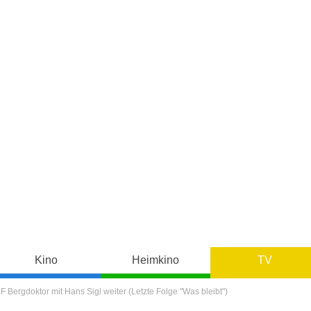
Kino
Heimkino
TV
 Bergdoktor mit Hans Sigl weiter (Letzte Folge "Was bleibt")