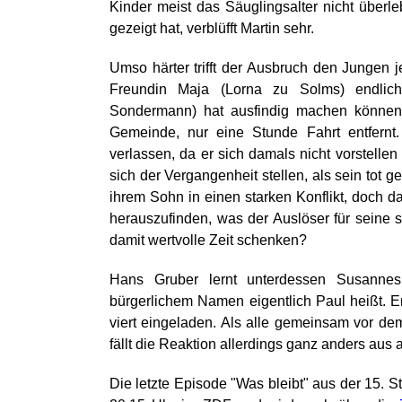
Kinder meist das Säuglingsalter nicht überle
gezeigt hat, verblüfft Martin sehr.
Umso härter trifft der Ausbruch den Jungen je
Freundin Maja (Lorna zu Solms) endlic
Sondermann) hat ausfindig machen können. D
Gemeinde, nur eine Stunde Fahrt entfernt
verlassen, da er sich damals nicht vorstelle
sich der Vergangenheit stellen, als sein tot g
ihrem Sohn in einen starken Konflikt, doch d
herauszufinden, was der Auslöser für seine
damit wertvolle Zeit schenken?
Hans Gruber lernt unterdessen Susanne
bürgerlichem Namen eigentlich Paul heißt. E
viert eingeladen. Als alle gemeinsam vor de
fällt die Reaktion allerdings ganz anders aus a
Die letzte Episode "Was bleibt" aus der 15. S