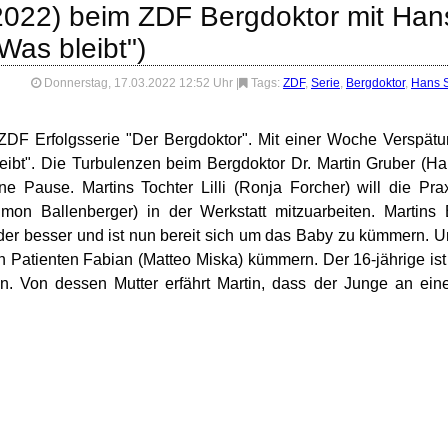
2022) beim ZDF Bergdoktor mit Han
"Was bleibt")
Donnerstag, 17.03.2022 12:52 Uhr
|
Tags:
ZDF
,
Serie
,
Bergdoktor
,
Hans S
r ZDF Erfolgsserie "Der Bergdoktor". Mit einer Woche Verspät
leibt". Die Turbulenzen beim Bergdoktor Dr. Martin Gruber (H
e Pause. Martins Tochter Lilli (Ronja Forcher) will die Pra
mon Ballenberger) in der Werkstatt mitzuarbeiten. Martins
er besser und ist nun bereit sich um das Baby zu kümmern. 
 Patienten Fabian (Matteo Miska) kümmern. Der 16-jährige ist
. Von dessen Mutter erfährt Martin, dass der Junge an ei