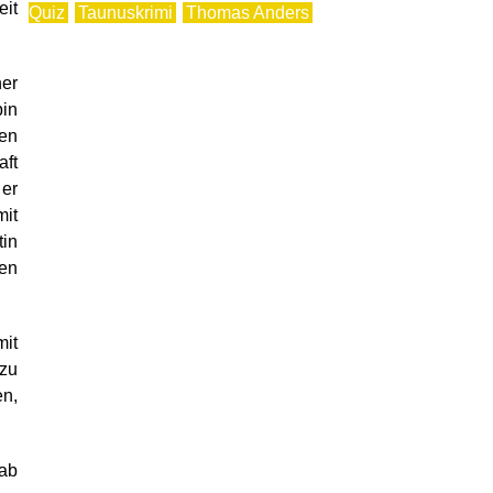
eit
Quiz
Taunuskrimi
Thomas Anders
ner
in
nen
ft
 er
mit
tin
gen
it
 zu
en,
 ab