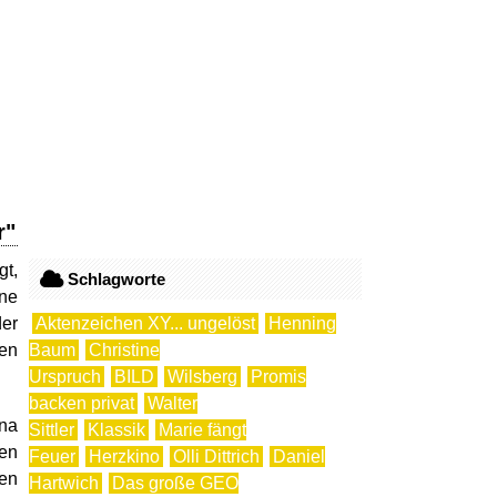
r"
gt,
Schlagworte
one
der
Aktenzeichen XY... ungelöst
Henning
ten
Baum
Christine
Urspruch
BILD
Wilsberg
Promis
backen privat
Walter
ina
Sittler
Klassik
Marie fängt
en
Feuer
Herzkino
Olli Dittrich
Daniel
nen
Hartwich
Das große GEO