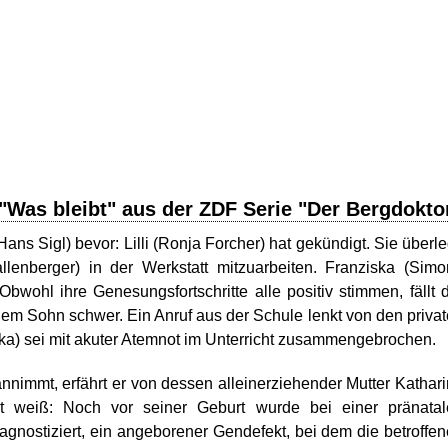
"Was bleibt" aus der ZDF Serie "Der Bergdokto
s Sigl) bevor: Lilli (Ronja Forcher) hat gekündigt. Sie überle
lenberger) in der Werkstatt mitzuarbeiten. Franziska (Sim
ohl ihre Genesungsfortschritte alle positiv stimmen, fällt 
em Sohn schwer. Ein Anruf aus der Schule lenkt von den priva
ka) sei mit akuter Atemnot im Unterricht zusammengebrochen.
nnimmt, erfährt er von dessen alleinerziehender Mutter Kathar
t weiß: Noch vor seiner Geburt wurde bei einer pränatal
gnostiziert, ein angeborener Gendefekt, bei dem die betroffe