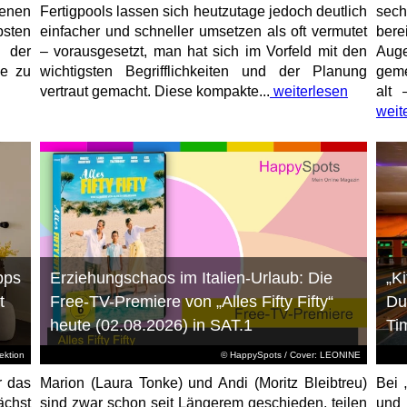
enen
Fertigpools lassen sich heutzutage jedoch deutlich
sec
sten
einfacher und schneller umsetzen als oft vermutet
bere
 der
– vorausgesetzt, man hat sich im Vorfeld mit den
Aug
ne zu
wichtigsten Begrifflichkeiten und der Planung
geme
vertraut gemacht. Diese kompakte...
weiterlesen
alt 
weit
pps
Erziehungschaos im Italien-Urlaub: Die
„K
t
Free-TV-Premiere von „Alles Fifty Fifty“
Du
heute (02.08.2026) in SAT.1
Ti
ktion
© HappySpots / Cover: LEONINE
r das
Marion (Laura Tonke) und Andi (Moritz Bleibtreu)
Bei 
chst
sind zwar schon seit Längerem geschieden, teilen
und