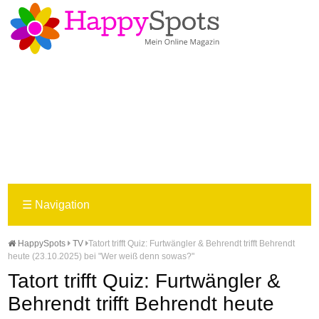
☰
Navigation
HappySpots
TV
Tatort trifft Quiz: Furtwängler & Behrendt trifft Behrendt
heute (23.10.2025) bei "Wer weiß denn sowas?"
Tatort trifft Quiz: Furtwängler &
Behrendt trifft Behrendt heute