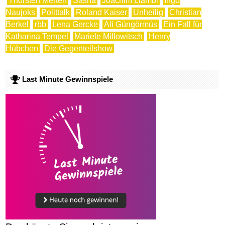
Thorsten Merten
Sasha
Joachim Llambi
Ingo
Naujoks
Polittalk
Roland Kaiser
Unheilig
Christian
Berkel
rbb
Lena Gercke
Ali Güngörmüs
Ein Fall für
Katharina Tempel
Mariele Millowitsch
Henry
Hübchen
Die Gegenteilshow
Last Minute Gewinnspiele