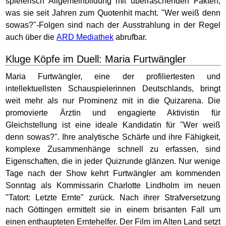
spielerisch Allgemeinbildung mit überraschenden Fakten,
was sie seit Jahren zum Quotenhit macht. "Wer weiß denn
sowas?"-Folgen sind nach der Ausstrahlung in der Regel
auch über die
ARD Mediathek
abrufbar.
Kluge Köpfe im Duell: Maria Furtwängler
Maria Furtwängler, eine der profiliertesten und
intellektuellsten Schauspielerinnen Deutschlands, bringt
weit mehr als nur Prominenz mit in die Quizarena. Die
promovierte Ärztin und engagierte Aktivistin für
Gleichstellung ist eine ideale Kandidatin für "Wer weiß
denn sowas?". Ihre analytische Schärfe und ihre Fähigkeit,
komplexe Zusammenhänge schnell zu erfassen, sind
Eigenschaften, die in jeder Quizrunde glänzen. Nur wenige
Tage nach der Show kehrt Furtwängler am kommenden
Sonntag als Kommissarin Charlotte Lindholm im neuen
"Tatort: Letzte Ernte" zurück. Nach ihrer Strafversetzung
nach Göttingen ermittelt sie in einem brisanten Fall um
einen enthaupteten Erntehelfer. Der Film im Alten Land setzt