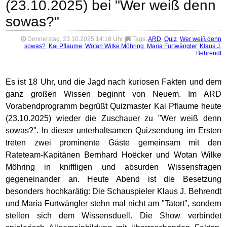
(23.10.2025) bei "Wer weiß denn
sowas?"
Donnerstag, 23.10.2025 14:18 Uhr
|
Tags:
ARD
,
Quiz
,
Wer weiß denn
sowas?
,
Kai Pflaume
,
Wotan Wilke Möhring
,
Maria Furtwängler
,
Klaus J.
Behrendt
Es ist 18 Uhr, und die Jagd nach kuriosen Fakten und dem
ganz großen Wissen beginnt von Neuem. Im ARD
Vorabendprogramm begrüßt Quizmaster Kai Pflaume heute
(23.10.2025) wieder die Zuschauer zu "Wer weiß denn
sowas?". In dieser unterhaltsamen Quizsendung im Ersten
treten zwei prominente Gäste gemeinsam mit den
Rateteam-Kapitänen Bernhard Hoëcker und Wotan Wilke
Möhring in kniffligen und absurden Wissensfragen
gegeneinander an. Heute Abend ist die Besetzung
besonders hochkarätig: Die Schauspieler Klaus J. Behrendt
und Maria Furtwängler stehn mal nicht am "Tatort", sondern
stellen sich dem Wissensduell. Die Show verbindet