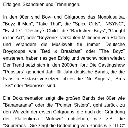
Erfolgen, Skandalen und Trennungen.
In den 90er sind Boy- und Girlgroups das Nonplusultra.
"Boyz II Men", "Take That", die "Spice Girls", "NSYNC",
"East 17", "Destiny´s Child", die "Backstreet Boys", "Caught
in the Act", oder "Boyzone" verkaufen Millionen von Platten
und verändern die Musikwelt für immer. Deutsche
Boygroups wie "Bed & Breakfast" oder "The Boyz"
entstehen, haben riesigen Erfolg und verschwinden wieder.
Der Trend setzt sich in den 2000ern fort: Die Castingshow
"Popstars" generiert Jahr für Jahr deutsche Bands, die die
Fans in Ekstase versetzen, ob es die "No Angels", "Bros
´Sis" oder "Monrose" sind.
Die Dokumentation zeigt die großen Bands der 80er wie
"Bananarama" oder die "Pointer Sisters", geht zurück zu
den Wurzeln der ersten Girlgroups, die nach der Gründung
der Plattenfirma "Motown" entstehen, wie z.B. die
"Supremes". Sie zeigt die Bedeutung von Bands wie "TLC"