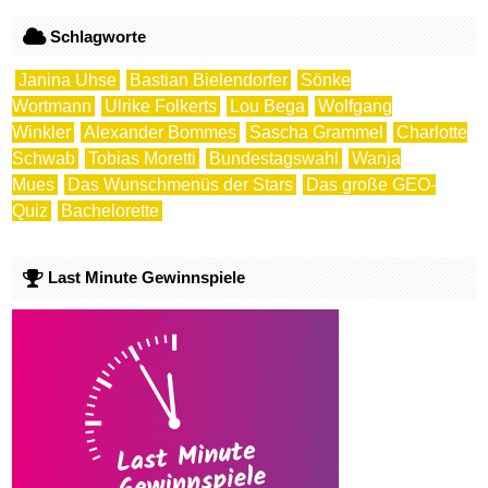
Schlagworte
Janina Uhse
Bastian Bielendorfer
Sönke
Wortmann
Ulrike Folkerts
Lou Bega
Wolfgang
Winkler
Alexander Bommes
Sascha Grammel
Charlotte
Schwab
Tobias Moretti
Bundestagswahl
Wanja
Mues
Das Wunschmenüs der Stars
Das große GEO-
Quiz
Bachelorette
Last Minute Gewinnspiele