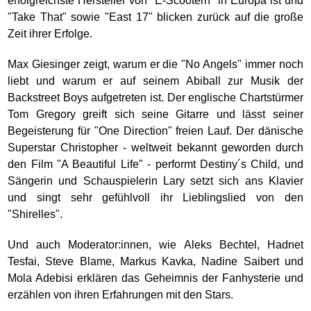
erfolgreichste Hersteller von "E-Scootern" in Europa ist und
"Take That" sowie "East 17" blicken zurück auf die große
Zeit ihrer Erfolge.
Max Giesinger zeigt, warum er die "No Angels" immer noch
liebt und warum er auf seinem Abiball zur Musik der
Backstreet Boys aufgetreten ist. Der englische Chartstürmer
Tom Gregory greift sich seine Gitarre und lässt seiner
Begeisterung für "One Direction" freien Lauf. Der dänische
Superstar Christopher - weltweit bekannt geworden durch
den Film "A Beautiful Life" - performt Destiny´s Child, und
Sängerin und Schauspielerin Lary setzt sich ans Klavier
und singt sehr gefühlvoll ihr Lieblingslied von den
"Shirelles".
Und auch Moderator:innen, wie Aleks Bechtel, Hadnet
Tesfai, Steve Blame, Markus Kavka, Nadine Saibert und
Mola Adebisi erklären das Geheimnis der Fanhysterie und
erzählen von ihren Erfahrungen mit den Stars.