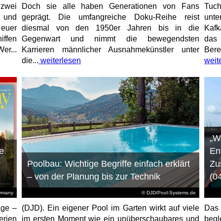
 zwei
Doch sie alle haben Generationen von Fans
Tuch
e und
geprägt. Die umfangreiche Doku-Reihe reist
unt
 euer
diesmal von den 1950er Jahren bis in die
Kafk
iffen
Gegenwart und nimmt die bewegendsten
das 
er...
Karrieren männlicher Ausnahmekünstler unter
Bere
die...
weiterlesen
weit
„W
e
En
Poolbau: Wichtige Begriffe einfach erklärt
Zu
– von der Planung bis zur Technik
(0
ermany
© DJD/Pool-Systems.de
age –
(DJD). Ein eigener Pool im Garten wirkt auf viele
Das
erien
im ersten Moment wie ein unüberschaubares und
begl