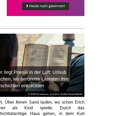
r liegt Poesie in der Luft: Urlaub
chen, wo berühmte Literaten ihre
schichten entdeckten
© DJD/Tourismus- und Kur GmbH Graal-Müritz
). Über feinen Sand laufen, wo schon Erich
tner als Kind spielte. Durch das
hichtsträchtige Haus gehen, in dem Kurt