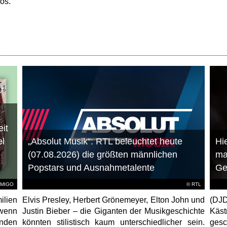
nos.
it
el
„Absolut Musik“: RTL beleuchtet heute
Hie
(07.08.2026) die größten männlichen
ma
Popstars und Ausnahmetalente
Ge
AMIGO
©
RTL
ilien
Elvis Presley, Herbert Grönemeyer, Elton John und
(DJD
 wenn
Justin Bieber – die Giganten der Musikgeschichte
Käs
unden
könnten stilistisch kaum unterschiedlicher sein.
gesc