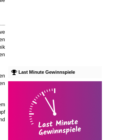
die
ive
ten
nik
den
Last Minute Gewinnspiele
ven
ren
dem
mpf
und