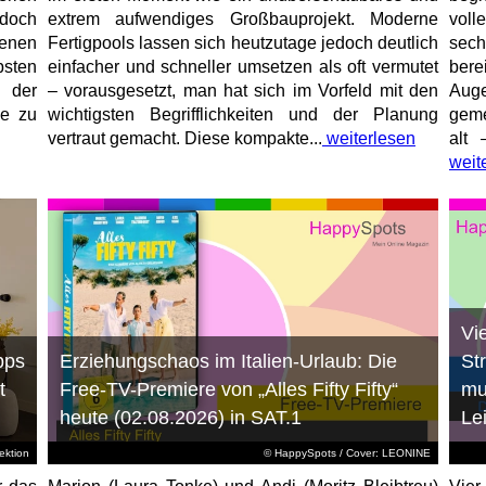
jedoch
extrem aufwendiges Großbauprojekt. Moderne
voll
enen
Fertigpools lassen sich heutzutage jedoch deutlich
sec
sten
einfacher und schneller umsetzen als oft vermutet
bere
 der
– vorausgesetzt, man hat sich im Vorfeld mit den
Aug
ne zu
wichtigsten Begrifflichkeiten und der Planung
geme
vertraut gemacht. Diese kompakte...
weiterlesen
alt 
weit
Vi
pps
Erziehungschaos im Italien-Urlaub: Die
St
t
Free-TV-Premiere von „Alles Fifty Fifty“
mu
heute (02.08.2026) in SAT.1
Le
ktion
© HappySpots / Cover: LEONINE