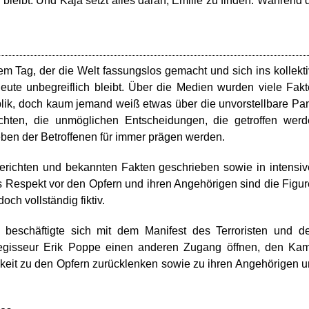
 bleibt. Und Kaja setzt alles daran, Emilie zu finden. Während 
nem Tag, der die Welt fassungslos gemacht und sich ins kollekt
eute unbegreiflich bleibt. Über die Medien wurden viele Fak
blik, doch kaum jemand weiß etwas über die unvorstellbare Pa
chten, die unmöglichen Entscheidungen, die getroffen wer
eben der Betroffenen für immer prägen werden.
richten und bekannten Fakten geschrieben sowie in intensi
 Respekt vor den Opfern und ihren Angehörigen sind die Figu
ch vollständig fiktiv.
g beschäftigte sich mit dem Manifest des Terroristen und 
 Regisseur Erik Poppe einen anderen Zugang öffnen, den Ka
keit zu den Opfern zurücklenken sowie zu ihren Angehörigen 