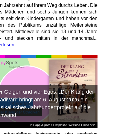
en Jahrzehnt auf ihrem Weg durchs Leben. Die
hs Mädchen und sechs Jungen kennen sich
its seit dem Kindergarten und haben vor den
en des Publikums unzählige Meilensteine
istert. Mittlerweile sind sie 13 und 14 Jahre
– und stecken mitten in der manchmal...
erlesen
er Geigen und vier Egos: „Der Klang der
radivari“ bringt am 6. August 2026 ein
sikalisches Jahrhundertprojekt auf die
inwand
© HappySpots / Filmplakat: Weltkino Filmverleih