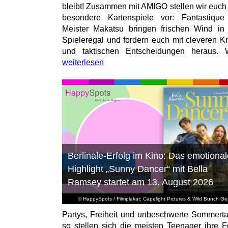
bleibt! Zusammen mit AMIGO stellen wir euch
besondere Kartenspiele vor: Fantastiqu
Meister Makatsu bringen frischen Wind in
Spieleregal und fordern euch mit cleveren Kn
und taktischen Entscheidungen heraus. W
weiterlesen
Berlinale-Erfolg im Kino: Das emotional
Highlight „Sunny Dancer“ mit Bella
Ramsey startet am 13. August 2026
© HappySpots / Filmplakat: Capelight Pictures & Wild Bunch G
Partys, Freiheit und unbeschwerte Sommert
so stellen sich die meisten Teenager ihre F