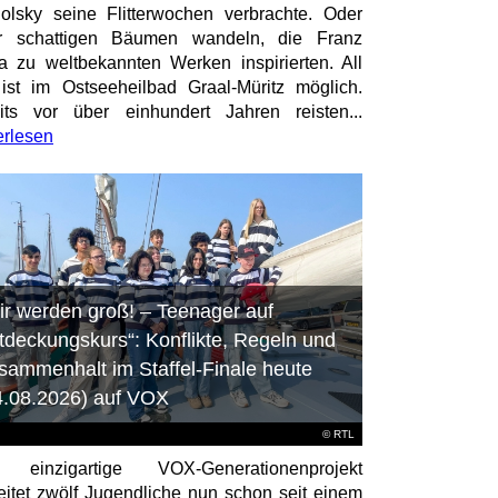
olsky seine Flitterwochen verbrachte. Oder
er schattigen Bäumen wandeln, die Franz
a zu weltbekannten Werken inspirierten. All
ist im Ostseeheilbad Graal-Müritz möglich.
its vor über einhundert Jahren reisten...
erlesen
ir werden groß! – Teenager auf
tdeckungskurs“: Konflikte, Regeln und
sammenhalt im Staffel-Finale heute
4.08.2026) auf VOX
©
RTL
 einzigartige VOX-Generationenprojekt
eitet zwölf Jugendliche nun schon seit einem