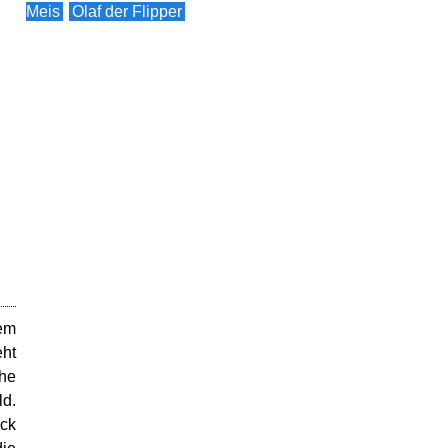
Meis
Olaf der Flipper
nem
ht
he
ld.
eck