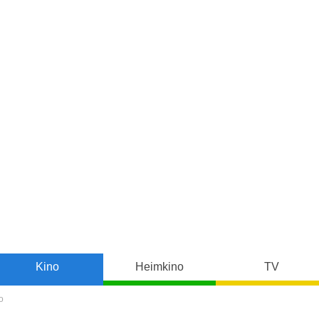
Kino
Heimkino
TV
o