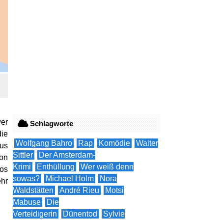
er
Schlagworte
die
Wolfgang Bahro
Rap
Komödie
Walter
aus
Sittler
Der Amsterdam-
ion
Krimi
Enthüllung
Wer weiß denn
ios
sowas?
Michael Holm
Nora
ehr
Waldstätten
André Rieu
Motsi
Mabuse
Die
Verteidigerin
Dünentod
Sylvie