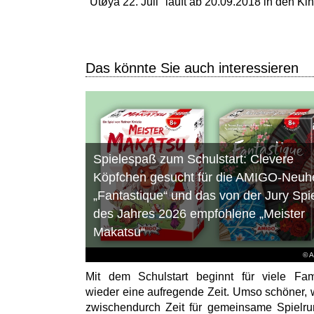
"Utøya 22. Juli" läuft ab 20.09.2018 in den Ki
Das könnte Sie auch interessieren
Spielespaß zum Schulstart: Clevere
Köpfchen gesucht für die AMIGO-Neuhe
„Fantastique“ und das von der Jury Spi
des Jahres 2026 empfohlene „Meister
Makatsu“
© 
Mit dem Schulstart beginnt für viele Fam
wieder eine aufregende Zeit. Umso schöner,
zwischendurch Zeit für gemeinsame Spielr