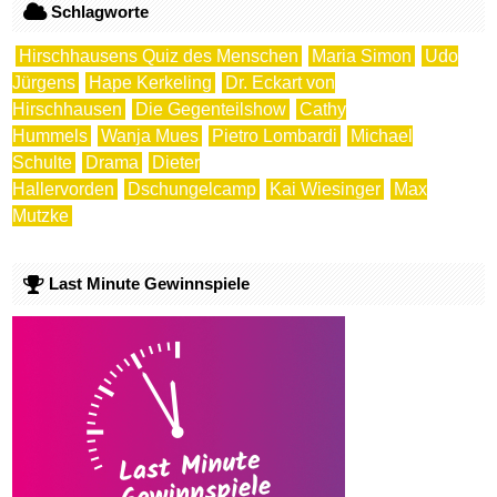
Schlagworte
Hirschhausens Quiz des Menschen
Maria Simon
Udo
Jürgens
Hape Kerkeling
Dr. Eckart von
Hirschhausen
Die Gegenteilshow
Cathy
Hummels
Wanja Mues
Pietro Lombardi
Michael
Schulte
Drama
Dieter
Hallervorden
Dschungelcamp
Kai Wiesinger
Max
Mutzke
Last Minute Gewinnspiele