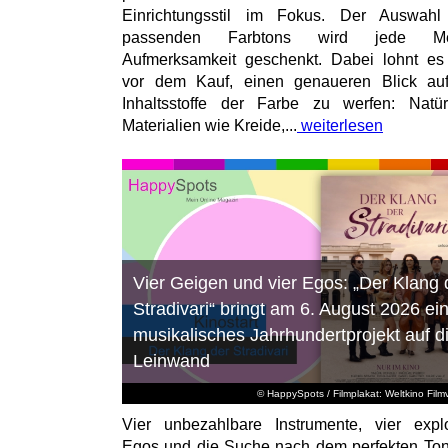
Einrichtungsstil im Fokus. Der Auswahl
passenden Farbtons wird jede M
Aufmerksamkeit geschenkt. Dabei lohnt es
vor dem Kauf, einen genaueren Blick au
Inhaltsstoffe der Farbe zu werfen: Natür
Materialien wie Kreide,...
weiterlesen
Vier Geigen und vier Egos: „Der Klang 
Stradivari“ bringt am 6. August 2026 ei
musikalisches Jahrhundertprojekt auf d
Leinwand
© HappySpots / Filmplakat: Weltkino Filmv
Vier unbezahlbare Instrumente, vier expl
Egos und die Suche nach dem perfekten To