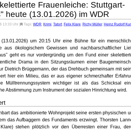
lettierte Frauenleiche: Stuttgart-
us" heute (13.01.2026) im WDR
6 13:33 Uhr
|
Tags:
WDR
,
Krimi
,
Tatort
,
Felix Klare
,
Richy Müller
,
Heinz Rudolf Ku
13.01.2026) um 20:15 Uhr eine Bühne für ein menschlich
ade aus ökologischem Gewissen und nachbarschaftlicher Li
 Haus" geht es nur vordergründig um den Fund einer skelettier
gentliche Drama in den Sitzungsräumen einer Baugemeinsch
seur Dietrich Brüggemann, der das Drehbuch gemeinsam mit sei
rt hier ein Milieu, das er aus eigener schmerzhafter Erfahr
ge Mülltrennungssystem wichtiger ist als das Schicksal ei
he Abstimmung zum Instrument der sozialen Hinrichtung wird.
ert
bart das ambitionierte Wohnprojekt seine ersten physischen 
lem das Aufbaggern des Fundaments erzwingt. Thorsten Lann
Klare) stehen plötzlich vor den Überresten einer Frau, de