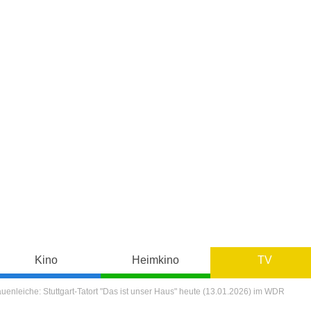
Kino
Heimkino
TV
uenleiche: Stuttgart-Tatort "Das ist unser Haus" heute (13.01.2026) im WDR