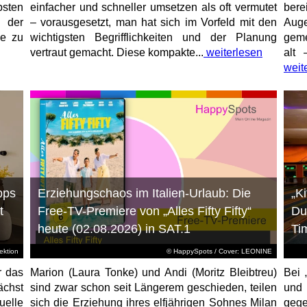
sten
einfacher und schneller umsetzen als oft vermutet
bere
 der
– vorausgesetzt, man hat sich im Vorfeld mit den
Aug
ne zu
wichtigsten Begrifflichkeiten und der Planung
geme
vertraut gemacht. Diese kompakte...
weiterlesen
alt 
weit
pps
Erziehungschaos im Italien-Urlaub: Die
„K
t
Free-TV-Premiere von „Alles Fifty Fifty“
Du
heute (02.08.2026) in SAT.1
Ti
ktion
© HappySpots / Cover: LEONINE
r das
Marion (Laura Tonke) und Andi (Moritz Bleibtreu)
Bei 
chst
sind zwar schon seit Längerem geschieden, teilen
und
elle
sich die Erziehung ihres elfjährigen Sohnes Milan
gege