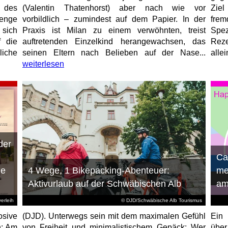
 des
(Valentin Thatenhorst) aber nach wie vor
Ziel
enge
vorbildlich – zumindest auf dem Papier. In der
fre
 sich
Praxis ist Milan zu einem verwöhnten, treist
Spez
f die
auftretenden Einzelkind herangewachsen, das
Reze
liche
seinen Eltern nach Belieben auf der Nase...
allei
weiterlesen
der
n
Ca
ie
4 Wege, 1 Bikepacking-Abenteuer:
me
Aktivurlaub auf der Schwäbischen Alb
am
erleih
© DJD/Schwäbische Alb Tourismus
osive
(DJD). Unterwegs sein mit dem maximalen Gefühl
Ein 
n: Am
von Freiheit und minimalistischem Gepäck: Wer
über