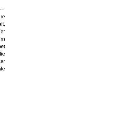
hre
ft,
der
ern
net
ie
ser
ale