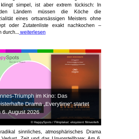
 klingt simpel, ist aber extrem tückisch: In
mden Ländern müssen die Köche die
ialität eines ortsansässigen Meisters ohne
pt oder Zutatenliste exakt nachkochen –
n durch...
weiterlesen
nnes-Triumph im Kino: Das
isterhafte Drama „Everytime“ startet
 6. August 2026
© HappySpots / Filmplakat: eksystent filmverleih
radikal sinnliches, atmosphärisches Drama
 Verlust, Zeit und das Unvorstellbare: Am 6.