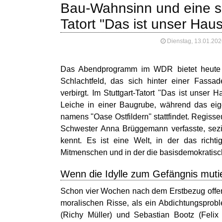
Bau-Wahnsinn und eine ske
Tatort "Das ist unser Ha
Dienstag, 13.01.202
Das Abendprogramm im WDR bietet heute (
Schlachtfeld, das sich hinter einer Fass
verbirgt. Im Stuttgart-Tatort "Das ist unser
Leiche in einer Baugrube, während das ei
namens "Oase Ostfildern" stattfindet. Regis
Schwester Anna Brüggemann verfasste, sezie
kennt. Es ist eine Welt, in der das richti
Mitmenschen und in der die basisdemokratisc
Wenn die Idylle zum Gefängnis muti
Schon vier Wochen nach dem Erstbezug offen
moralischen Risse, als ein Abdichtungsprob
(Richy Müller) und Sebastian Bootz (Felix 