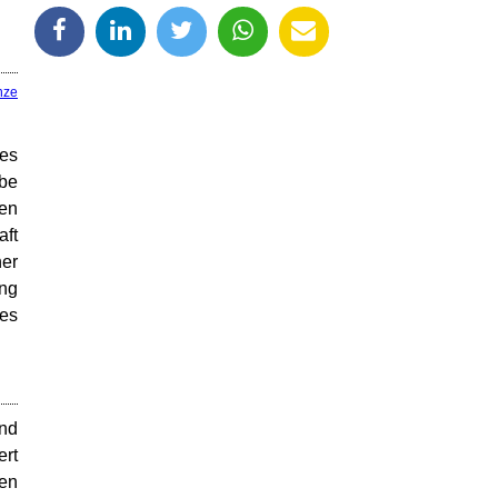
nze
es
ebe
ten
aft
ner
ung
nes
und
ert
ren