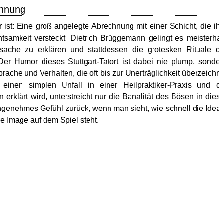
annung
ist: Eine groß angelegte Abrechnung mit einer Schicht, die i
tsamkeit versteckt. Dietrich Brüggemann gelingt es meisterha
nsache zu erklären und stattdessen die grotesken Rituale 
r Humor dieses Stuttgart-Tatort ist dabei nie plump, sond
ache und Verhalten, die oft bis zur Unerträglichkeit überzeich
nen simplen Unfall in einer Heilpraktiker-Praxis und d
rklärt wird, unterstreicht nur die Banalität des Bösen in die
nangenehmes Gefühl zurück, wenn man sieht, wie schnell die Ide
e Image auf dem Spiel steht.