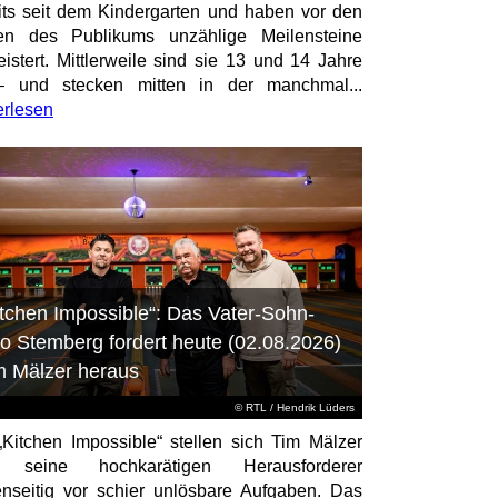
its seit dem Kindergarten und haben vor den
en des Publikums unzählige Meilensteine
istert. Mittlerweile sind sie 13 und 14 Jahre
– und stecken mitten in der manchmal...
erlesen
itchen Impossible“: Das Vater-Sohn-
o Stemberg fordert heute (02.08.2026)
m Mälzer heraus
©
RTL
/ Hendrik Lüders
„Kitchen Impossible“ stellen sich Tim Mälzer
 seine hochkarätigen Herausforderer
nseitig vor schier unlösbare Aufgaben. Das