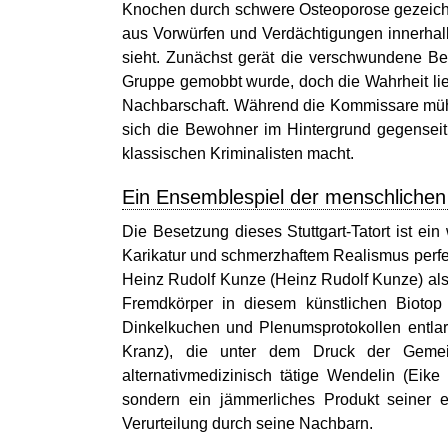
Knochen durch schwere Osteoporose gezeichnet
aus Vorwürfen und Verdächtigungen innerhalb 
sieht. Zunächst gerät die verschwundene Bev
Gruppe gemobbt wurde, doch die Wahrheit lieg
Nachbarschaft. Während die Kommissare mühsam
sich die Bewohner im Hintergrund gegenseiti
klassischen Kriminalisten macht.
Ein Ensemblespiel der menschliche
Die Besetzung dieses Stuttgart-Tatort ist ei
Karikatur und schmerzhaftem Realismus perfek
Heinz Rudolf Kunze (Heinz Rudolf Kunze) al
Fremdkörper in diesem künstlichen Biotop
Dinkelkuchen und Plenumsprotokollen entlar
Kranz), die unter dem Druck der Gemeins
alternativmedizinisch tätige Wendelin (Eik
sondern ein jämmerliches Produkt seiner 
Verurteilung durch seine Nachbarn.