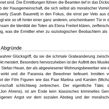
 sind. Die Ermittlungen führen die Beamten tief in das Dicki
der Hausgemeinschaft, die sich selbst als moralischer Vorrei
erly (Sarah Bauerett) in den Fokus, die einst per Veto aus 
t wie so oft hinter einer ganz anderen, unscheinbaren Tür in 
 die Identität der Toten als Elena Freilert klären, zerfleisc
g, was die Ermittler eher zu soziologischen Beobachtern als
n Abgründe
n wahrer Glücksgriff, da sie die schmale Gratwanderung zwisc
t meistert. Besonders hervorzuheben ist der Auftritt des Musik
s Stefan Heuer, der als abgewiesener Wohnungsbewerber wie 
 wirkt und die Paranoia der Bewohner befeuert. Inmitten 
vt der Film Figuren wie das Paar Martina und Karsten (Mich
chaft schlichtweg zerbrechen. Der eigentliche Täter, d
e Jon Ahrens), ist am Ende kein klassisches kriminelles Gen
eigenen Angst vor dem sozialen Abstieg und der moralisch