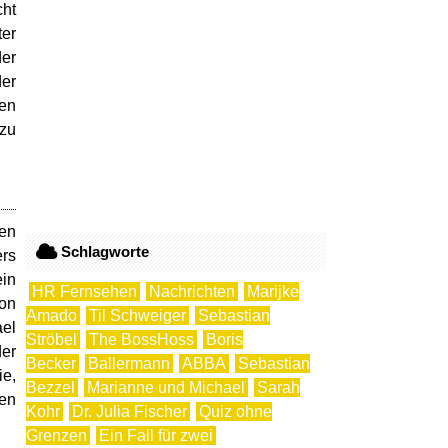
cht
ter
der
der
hen
 zu
hen
Schlagworte
ers
ein
HR Fernsehen
Nachrichten
Marijke
von
Amado
Til Schweiger
Sebastian
ael
Ströbel
The BossHoss
Boris
er
Becker
Ballermann
ABBA
Sebastian
ie,
Bezzel
Marianne und Michael
Sarah
en
Kohr
Dr. Julia Fischer
Quiz ohne
Grenzen
Ein Fall für zwei