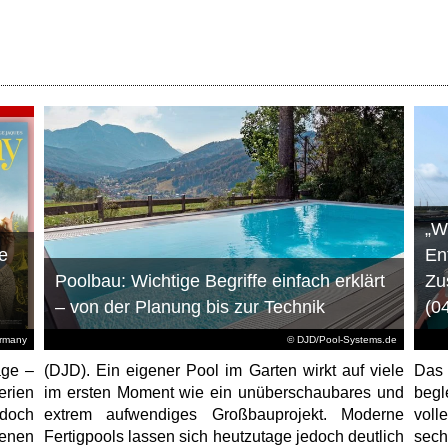
„W
e
En
Poolbau: Wichtige Begriffe einfach erklärt
Zu
– von der Planung bis zur Technik
(0
ermany
© DJD/Pool-Systems.de
age –
(DJD). Ein eigener Pool im Garten wirkt auf viele
Das
erien
im ersten Moment wie ein unüberschaubares und
begl
jedoch
extrem aufwendiges Großbauprojekt. Moderne
voll
enen
Fertigpools lassen sich heutzutage jedoch deutlich
sec