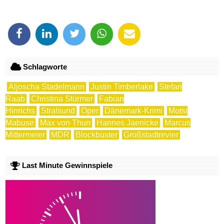
Schlagworte
Aljoscha Stadelmann
Justin Timberlake
Stefan
Raab
Christina Stürmer
Fabian
Hinrichs
Stralsund
Oper
Dänemark-Krimi
Motsi
Mabuse
Max von Thun
Hannes Jaenicke
Marcus
Mittermeier
MDR
Blockbuster
Großstadtrevier
Last Minute Gewinnspiele