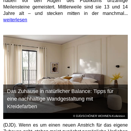
haben vor den Augen des Publikums unzählige
Meilensteine gemeistert. Mittlerweile sind sie 13 und 14
Jahre alt – und stecken mitten in der manchmal...
weiterlesen
Das Zuhause in natürlicher Balance: Tipps für
eine nachhaltige Wandgestaltung mit
Kreidefarben
© DJD/SCHÖNER WOHNEN-Kollektion
(DJD). Wenn es um einen neuen Anstrich für das eigene