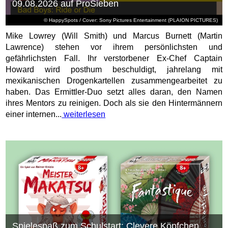
09.08.2026 auf ProSieben
© HappySpots / Cover: Sony Pictures Entertainment (PLAION PICTURES)
Mike Lowrey (Will Smith) und Marcus Burnett (Martin
Lawrence) stehen vor ihrem persönlichsten und
gefährlichsten Fall. Ihr verstorbener Ex-Chef Captain
Howard wird posthum beschuldigt, jahrelang mit
mexikanischen Drogenkartellen zusammengearbeitet zu
haben. Das Ermittler-Duo setzt alles daran, den Namen
ihres Mentors zu reinigen. Doch als sie den Hintermännern
einer internen...
weiterlesen
Spielespaß zum Schulstart: Clevere Köpfchen