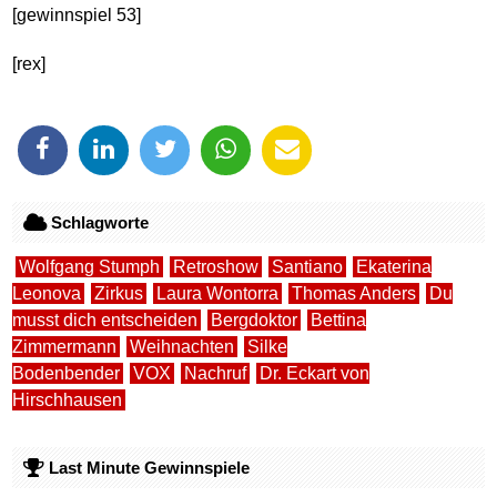
[gewinnspiel 53]
[rex]
Schlagworte
Wolfgang Stumph
Retroshow
Santiano
Ekaterina
Leonova
Zirkus
Laura Wontorra
Thomas Anders
Du
musst dich entscheiden
Bergdoktor
Bettina
Zimmermann
Weihnachten
Silke
Bodenbender
VOX
Nachruf
Dr. Eckart von
Hirschhausen
Last Minute Gewinnspiele