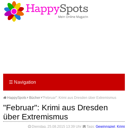
☰
Navigation
HappySpots
Bücher
"Februar": Krimi aus Dresden über Extremismus
"Februar": Krimi aus Dresden
über Extremismus
Dienstag, 25.08.2015 13:39 Uhr
|
Tags:
Gewinnspiel
,
Krimi