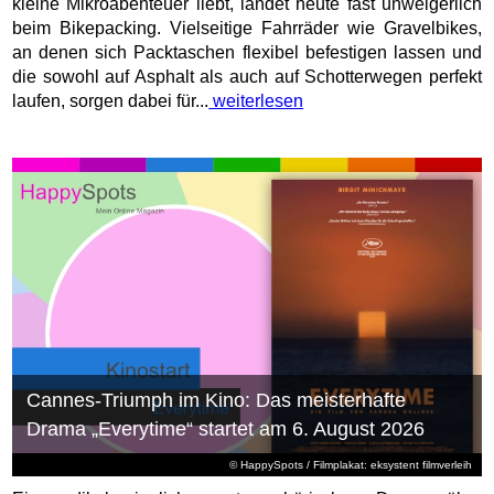
kleine Mikroabenteuer liebt, landet heute fast unweigerlich
beim Bikepacking. Vielseitige Fahrräder wie Gravelbikes,
an denen sich Packtaschen flexibel befestigen lassen und
die sowohl auf Asphalt als auch auf Schotterwegen perfekt
laufen, sorgen dabei für...
weiterlesen
Cannes-Triumph im Kino: Das meisterhafte
Drama „Everytime“ startet am 6. August 2026
© HappySpots / Filmplakat: eksystent filmverleih