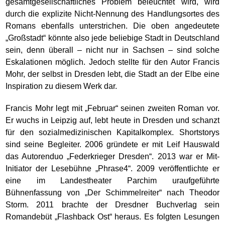
gesamtgesellschaftliches Problem beleuchtet wird, wird
durch die explizite Nicht-Nennung des Handlungsortes des
Romans ebenfalls unterstrichen. Die oben angedeutete
„Großstadt“ könnte also jede beliebige Stadt in Deutschland
sein, denn überall – nicht nur in Sachsen – sind solche
Eskalationen möglich. Jedoch stellte für den Autor Francis
Mohr, der selbst in Dresden lebt, die Stadt an der Elbe eine
Inspiration zu diesem Werk dar.
Francis Mohr legt mit „Februar“ seinen zweiten Roman vor.
Er wuchs in Leipzig auf, lebt heute in Dresden und schanzt
für den sozialmedizinischen Kapitalkomplex. Shortstorys
sind seine Begleiter. 2006 gründete er mit Leif Hauswald
das Autorenduo „Federkrieger Dresden“. 2013 war er Mit-
Initiator der Lesebühne „Phrase4“. 2009 veröffentlichte er
eine im Landestheater Parchim uraufgeführte
Bühnenfassung von „Der Schimmelreiter“ nach Theodor
Storm. 2011 brachte der Dresdner Buchverlag sein
Romandebüt „Flashback Ost“ heraus. Es folgten Lesungen