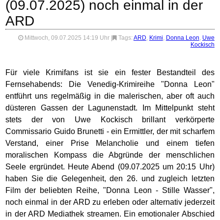
(09.07.2025) noch einmal in der
ARD
Mittwoch, 09.07.2025 14:19 Uhr
|
Tags:
ARD
,
Krimi
,
Donna Leon
,
Uwe
Kockisch
Für viele Krimifans ist sie ein fester Bestandteil des
Fernsehabends: Die Venedig-Krimireihe "Donna Leon"
entführt uns regelmäßig in die malerischen, aber oft auch
düsteren Gassen der Lagunenstadt. Im Mittelpunkt steht
stets der von Uwe Kockisch brillant verkörperte
Commissario Guido Brunetti - ein Ermittler, der mit scharfem
Verstand, einer Prise Melancholie und einem tiefen
moralischen Kompass die Abgründe der menschlichen
Seele ergründet. Heute Abend (09.07.2025 um 20:15 Uhr)
haben Sie die Gelegenheit, den 26. und zugleich letzten
Film der beliebten Reihe, "Donna Leon - Stille Wasser",
noch einmal in der ARD zu erleben oder alternativ jederzeit
in der ARD Mediathek streamen. Ein emotionaler Abschied