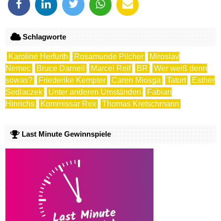
Schlagworte
Karoline Herfurth
Rosamunde Pilcher
Miroslav
Nemec
Bruce Darnell
Marcel Reif
BR
Wer weiß denn
sowas?
Friederike Kempter
Caren Miosga
Tatort
Esther
Sedlaczek
Unter anderen Umständen
Fabian
Hinrichs
Kommissar Rex
Thomas Kretschmann
Last Minute Gewinnspiele