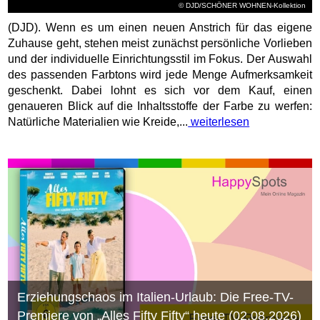
© DJD/SCHÖNER WOHNEN-Kollektion
(DJD). Wenn es um einen neuen Anstrich für das eigene
Zuhause geht, stehen meist zunächst persönliche Vorlieben
und der individuelle Einrichtungsstil im Fokus. Der Auswahl
des passenden Farbtons wird jede Menge Aufmerksamkeit
geschenkt. Dabei lohnt es sich vor dem Kauf, einen
genaueren Blick auf die Inhaltsstoffe der Farbe zu werfen:
Natürliche Materialien wie Kreide,...
weiterlesen
Erziehungschaos im Italien-Urlaub: Die Free-TV-
Premiere von „Alles Fifty Fifty“ heute (02.08.2026)