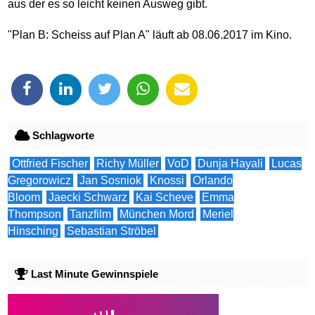
aus der es so leicht keinen Ausweg gibt.
"Plan B: Scheiss auf Plan A" läuft ab 08.06.2017 im Kino.
Schlagworte
Ottfried Fischer
Richy Müller
VoD
Dunja Hayali
Lucas
Gregorowicz
Jan Sosniok
Knossi
Orlando
Bloom
Jaecki Schwarz
Kai Scheve
Emma
Thompson
Tanzfilm
München Mord
Meriel
Hinsching
Sebastian Ströbel
Last Minute Gewinnspiele