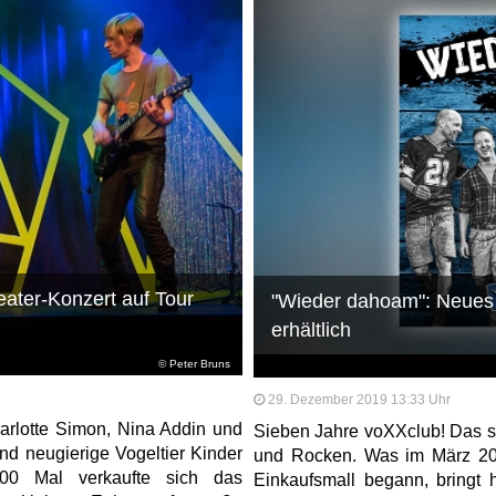
eater-Konzert auf Tour
"Wieder dahoam": Neues
erhältlich
© Peter Bruns
29. Dezember 2019 13:33 Uhr
arlotte Simon, Nina Addin und
Sieben Jahre voXXclub! Das si
nd neugierige Vogeltier Kinder
und Rocken. Was im März 20
000 Mal verkaufte sich das
Einkaufsmall begann, bring