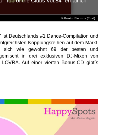
 Top of the Clubs Vol.84" erhältlich
© Kontor Records (Edel)
" ist Deutschlands #1 Dance-Compilation und
folgreichsten Kopplungsreihen auf dem Markt.
n sich wie gewohnt 69 der besten und
bgemischt in drei exklusiven DJ-Mixen von
LOVRA. Auf einer vierten Bonus-CD gibt´s