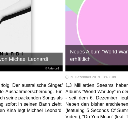
Neues Album "World War 
 von Michael Leonardi
erhältlich
© Airforce1
19. Dezember 2019 13:43 Uhr
rfolg: Der australische Singer/
1,3 Milliarden Streams habe
lute Ausnahmeerscheinung. Ein
Albums "World War Joy" in d
urch seine packenden Songs als
- seit dem 6. Dezember liegt
g sofort in seinen Bann zieht.
Neben den bisher erschiene
en Kina legt Michael Leonardi
(featuring 5 Seconds Of Summ
Video ), "Do You Mean" (feat. T