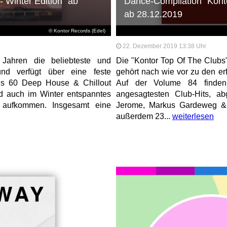
- Winter Edition" ab
Dance-Compilation "Kontor
ab 28.12.2019
© Kontor Records (Edel)
22. Dezember 2019 13:38 Uhr
 Jahren die beliebteste und
Die "Kontor Top Of The Clubs
und verfügt über eine feste
gehört nach wie vor zu den er
aus 60 Deep House & Chillout
Auf der Volume 84 finde
nd auch im Winter entspanntes
angesagtesten Club-Hits, a
 aufkommen. Insgesamt eine
Jerome, Markus Gardeweg & 
außerdem 23...
weiterlesen