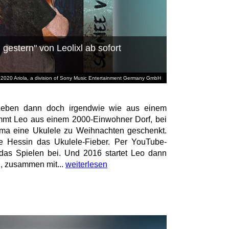
gestern" von Leolixl ab sofort
 2020 Ariola, a division of Sony Music Entertainment Germany GmbH
eben dann doch irgendwie wie aus einem
mmt Leo aus einem 2000-Einwohner Dorf, bei
Oma eine Ukulele zu Weihnachten geschenkt.
he Hessin das Ukulele-Fieber. Per YouTube-
t das Spielen bei. Und 2016 startet Leo dann
l, zusammen mit...
weiterlesen