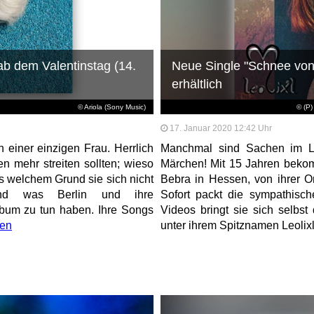
ab dem Valentinstag (14.
Neue Single "Schnee von 
erhältlich
© Ariola (Sony Music)
© (P)
17. Januar 2020 12:42 Uhr
 einer einzigen Frau. Herrlich
Manchmal sind Sachen im L
n mehr streiten sollten; wieso
Märchen! Mit 15 Jahren beko
us welchem Grund sie sich nicht
Bebra in Hessen, von ihrer 
und was Berlin und ihre
Sofort packt die sympathisc
bum zu tun haben. Ihre Songs
Videos bringt sie sich selbs
sen
unter ihrem Spitznamen Leolix