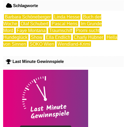
Schlagworte
Barbara Schöneberger
Linda Hesse
Buch der
Woche
Olaf Schubert
Pascal Hens
Im Grunde
Mord
Faye Montana
Traumschiff
Promi sucht
Hundeglück
Show
Ella Endlich
Charly Hübner
Hella
von Sinnen
SOKO Wien
Wendland-Krimi
Last Minute Gewinnspiele