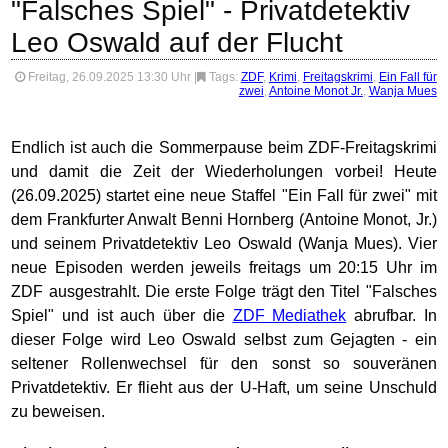
"Falsches Spiel" - Privatdetektiv
Leo Oswald auf der Flucht
Freitag, 26.09.2025 13:30 Uhr
|
Tags:
ZDF
,
Krimi
,
Freitagskrimi
,
Ein Fall für
zwei
,
Antoine Monot Jr.
,
Wanja Mues
Endlich ist auch die Sommerpause beim ZDF-Freitagskrimi
und damit die Zeit der Wiederholungen vorbei! Heute
(26.09.2025) startet eine neue Staffel "Ein Fall für zwei" mit
dem Frankfurter Anwalt Benni Hornberg (Antoine Monot, Jr.)
und seinem Privatdetektiv Leo Oswald (Wanja Mues). Vier
neue Episoden werden jeweils freitags um 20:15 Uhr im
ZDF ausgestrahlt. Die erste Folge trägt den Titel "Falsches
Spiel" und ist auch über die
ZDF Mediathek
abrufbar. In
dieser Folge wird Leo Oswald selbst zum Gejagten - ein
seltener Rollenwechsel für den sonst so souveränen
Privatdetektiv. Er flieht aus der U-Haft, um seine Unschuld
zu beweisen.