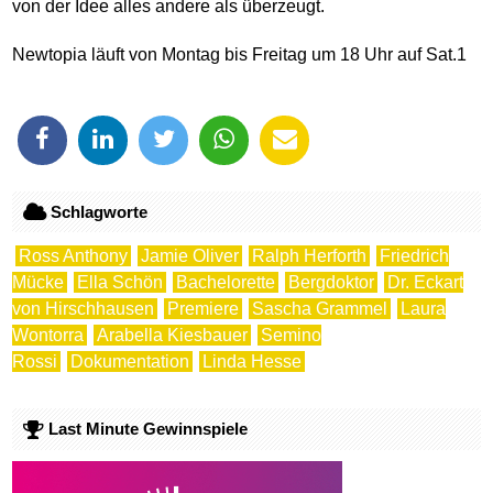
von der Idee alles andere als überzeugt.
Newtopia läuft von Montag bis Freitag um 18 Uhr auf Sat.1
Schlagworte
Ross Anthony
Jamie Oliver
Ralph Herforth
Friedrich
Mücke
Ella Schön
Bachelorette
Bergdoktor
Dr. Eckart
von Hirschhausen
Premiere
Sascha Grammel
Laura
Wontorra
Arabella Kiesbauer
Semino
Rossi
Dokumentation
Linda Hesse
Last Minute Gewinnspiele