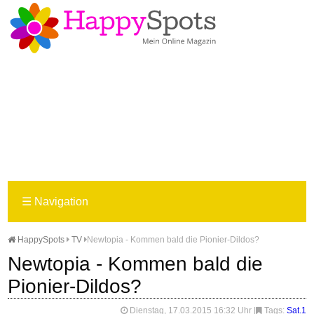
☰
Navigation
HappySpots
TV
Newtopia - Kommen bald die Pionier-Dildos?
Newtopia - Kommen bald die
Pionier-Dildos?
Dienstag, 17.03.2015 16:32 Uhr
|
Tags:
Sat.1