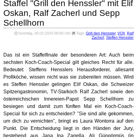
Staffel "Grill den Henssler" mit Elif
Oskan, Ralf Zacherl und Sepp
Schellhorn
Sonntag, 30.03.2025 09:00 Uhr
|
Tags:
Grill den Henssler
,
VOX
,
Ralf
Zacherl
,
Steffen Henssler
Das ist ein Staffelfinale der besonderen Art: Auch beim
sechsten Koch-Coach-Special gilt gleiches Recht für alle.
Bedeutet: Steffens Hensslers Herausforderer, allesamt
Profiköche, wissen nicht was sie zubereiten müssen. Wird
es Steffen Henssler gelingen Elif Oskan, die Schweizer
Spitzengastronomin, TV-Starkoch Ralf Zacherl sowie den
österreichischen Innereien-Papst Sepp Schellhorn zu
besiegen und damit zum fünften Mal ein Koch-Coach-
Special für sich zu entscheiden? "Sie sind alle gekommen,
um dich zu vernichten", bringt es Laura Wontorra auf den
Punkt. Die Entscheidung liegt in den Händen der Jury,
bestehend aus Jana Ina Zarrella, Ali Güngörmüş (in