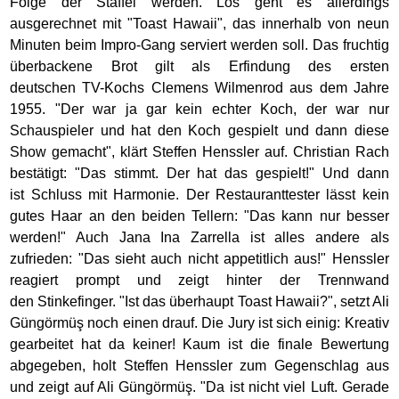
Folge der Staffel werden. Los geht es allerdings
ausgerechnet mit "Toast Hawaii", das innerhalb von neun
Minuten beim Impro-Gang serviert werden soll. Das fruchtig
überbackene Brot gilt als Erfindung des ersten
deutschen TV-Kochs Clemens Wilmenrod aus dem Jahre
1955. "Der war ja gar kein echter Koch, der war nur
Schauspieler und hat den Koch gespielt und dann diese
Show gemacht", klärt Steffen Henssler auf. Christian Rach
bestätigt: "Das stimmt. Der hat das gespielt!" Und dann
ist Schluss mit Harmonie. Der Restauranttester lässt kein
gutes Haar an den beiden Tellern: "Das kann nur besser
werden!" Auch Jana Ina Zarrella ist alles andere als
zufrieden: "Das sieht auch nicht appetitlich aus!" Henssler
reagiert prompt und zeigt hinter der Trennwand
den Stinkefinger. "Ist das überhaupt Toast Hawaii?", setzt Ali
Güngörmüş noch einen drauf. Die Jury ist sich einig: Kreativ
gearbeitet hat da keiner! Kaum ist die finale Bewertung
abgegeben, holt Steffen Henssler zum Gegenschlag aus
und zeigt auf Ali Güngörmüş. "Da ist nicht viel Luft. Gerade