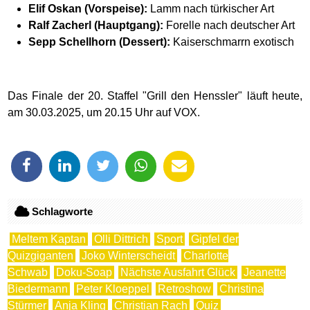
Elif Oskan (Vorspeise):
Lamm nach türkischer Art
Ralf Zacherl (Hauptgang):
Forelle nach deutscher Art
Sepp Schellhorn (Dessert):
Kaiserschmarrn exotisch
Das Finale der 20. Staffel "Grill den Henssler" läuft heute,
am 30.03.2025, um 20.15 Uhr auf VOX.
Schlagworte
Meltem Kaptan
Olli Dittrich
Sport
Gipfel der
Quizgiganten
Joko Winterscheidt
Charlotte
Schwab
Doku-Soap
Nächste Ausfahrt Glück
Jeanette
Biedermann
Peter Kloeppel
Retroshow
Christina
Stürmer
Anja Kling
Christian Rach
Quiz