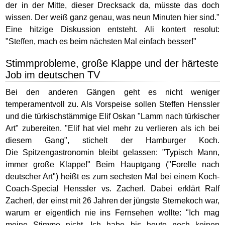
der in der Mitte, dieser Drecksack da, müsste das doch
wissen. Der weiß ganz genau, was neun Minuten hier sind."
Eine hitzige Diskussion entsteht. Ali kontert resolut:
"Steffen, mach es beim nächsten Mal einfach besser!"
Stimmprobleme, große Klappe und der härteste
Job im deutschen TV
Bei den anderen Gängen geht es nicht weniger
temperamentvoll zu. Als Vorspeise sollen Steffen Henssler
und die türkischstämmige Elif Oskan "Lamm nach türkischer
Art" zubereiten. "Elif hat viel mehr zu verlieren als ich bei
diesem Gang", stichelt der Hamburger Koch.
Die Spitzengastronomin bleibt gelassen: "Typisch Mann,
immer große Klappe!" Beim Hauptgang ("Forelle nach
deutscher Art") heißt es zum sechsten Mal bei einem Koch-
Coach-Special Henssler vs. Zacherl. Dabei erklärt Ralf
Zacherl, der einst mit 26 Jahren der jüngste Sternekoch war,
warum er eigentlich nie ins Fernsehen wollte: "Ich mag
meine Stimme nicht. Ich habe bis heute noch keinen