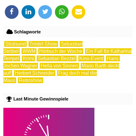
Schlagworte
Stralsund
Trödel-Show
Sebastian
Ströbel
WWM
Hörbuch der Woche
Ein Fall für Katharina
Tempel
Krimi
Sebastian Bezzel
Kino-Event
Hans-
Jochen Wagner
Hella von Sinnen
Mario Barth deckt
auf!
Herbert Schneider
Frag doch mal die
Maus
Retroshow
Last Minute Gewinnspiele