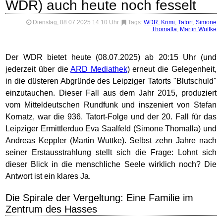
WDR) auch heute noch fesselt
Dienstag, 08.07.2025 14:10 Uhr
|
Tags:
WDR
,
Krimi
,
Tatort
,
Simone
Thomalla
,
Martin Wuttke
Der WDR bietet heute (08.07.2025) ab 20:15 Uhr (und
jederzeit über die
ARD Mediathek
) erneut die Gelegenheit,
in die düsteren Abgründe des Leipziger Tatorts "Blutschuld"
einzutauchen. Dieser Fall aus dem Jahr 2015, produziert
vom Mitteldeutschen Rundfunk und inszeniert von Stefan
Kornatz, war die 936. Tatort-Folge und der 20. Fall für das
Leipziger Ermittlerduo Eva Saalfeld (Simone Thomalla) und
Andreas Keppler (Martin Wuttke). Selbst zehn Jahre nach
seiner Erstausstrahlung stellt sich die Frage: Lohnt sich
dieser Blick in die menschliche Seele wirklich noch? Die
Antwort ist ein klares Ja.
Die Spirale der Vergeltung: Eine Familie im
Zentrum des Hasses