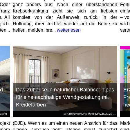
 Oder
ganz anders aus: Nach einer überstandenen
Fert
ranz
Krebserkrankung zieht sie sich am liebsten
einf
. All
komplett von der Außenwelt zurück. In der
– vo
lich.
Hoffnung, ihrer Tochter wieder auf die Beine zu
wich
en...
helfen, melden ihre...
weiterlesen
vert
nd
Das Zuhause in natürlicher Balance: Tipps
Er
für eine nachhaltige Wandgestaltung mit
Fr
Kreidefarben
he
©
RTL
© DJD/SCHÖNER WOHNEN-Kollektion
jekt
(DJD). Wenn es um einen neuen Anstrich für das
Mari
einem
eigene Zuhause geht, stehen meist zunächst
sind