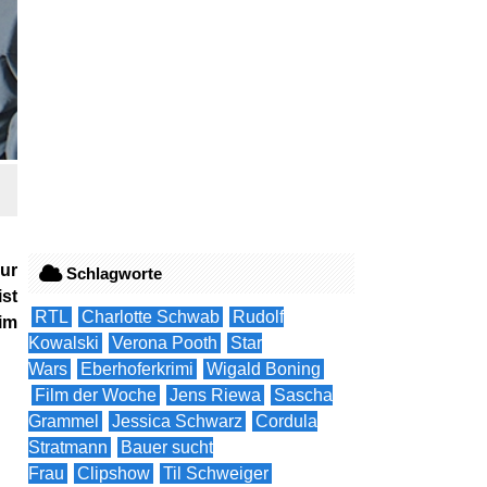
eur
Schlagworte
ist
RTL
Charlotte Schwab
Rudolf
 im
Kowalski
Verona Pooth
Star
Wars
Eberhoferkrimi
Wigald Boning
Film der Woche
Jens Riewa
Sascha
Grammel
Jessica Schwarz
Cordula
Stratmann
Bauer sucht
Frau
Clipshow
Til Schweiger