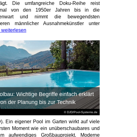
rägt. Die umfangreiche Doku-Reihe reist
smal von den 1950er Jahren bis in die
enwart und nimmt die bewegendsten
ieren männlicher Ausnahmekünstler unter
weiterlesen
olbau: Wichtige Begriffe einfach erklärt
von der Planung bis zur Technik
© DJD/Pool-Systems.de
). Ein eigener Pool im Garten wirkt auf viele
rsten Moment wie ein unüberschaubares und
rem aufwendiges Großbauprojekt. Moderne