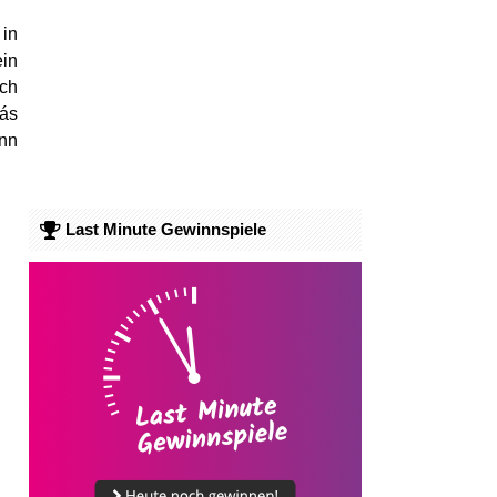
 in
ein
ich
más
enn
Last Minute Gewinnspiele