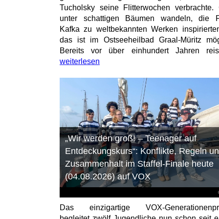
Tucholsky seine Flitterwochen verbrachte.
unter schattigen Bäumen wandeln, die F
Kafka zu weltbekannten Werken inspirierten
das ist im Ostseeheilbad Graal-Müritz mög
Bereits vor über einhundert Jahren reist
weiterlesen
„Wir werden groß! – Teenager auf
Entdeckungskurs“: Konflikte, Regeln u
Zusammenhalt im Staffel-Finale heute
(04.08.2026) auf VOX
Das einzigartige VOX-Generationenpro
begleitet zwölf Jugendliche nun schon seit 