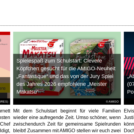
Spielespaß zum Schulstart: Clevere
Köpfchen gesucht für die AMIGO-Neuheit
„Fantastique“ und das von der Jury Spiel
„A
des Jahres 2026 empfohlene „Meister
(0
Makatsu“
Po
TURES)
© AMIGO
rnett
Mit dem Schulstart beginnt für viele Familien
Elvi
hsten
wieder eine aufregende Zeit. Umso schöner, wenn
Just
-Chef
zwischendurch Zeit für gemeinsame Spielrunden
könn
igt,
bleibt! Zusammen mit AMIGO stellen wir euch zwei
Doc