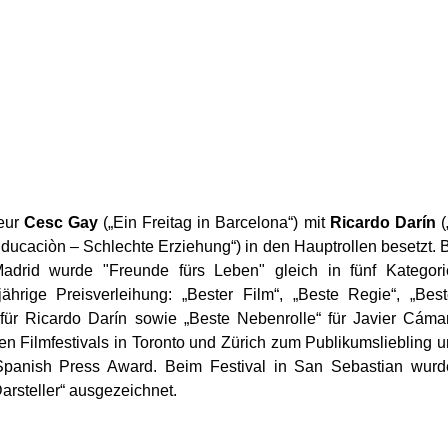
seur
Cesc Gay
(„Ein Freitag in Barcelona“) mit
Ricardo Darín
(
ducaciòn – Schlechte Erziehung“) in den Hauptrollen besetzt. 
drid wurde "Freunde fürs Leben" gleich in fünf Kategori
hrige Preisverleihung: „Bester Film“, „Beste Regie“, „Bes
“ für Ricardo Darín sowie „Beste Nebenrolle“ für Javier Cáma
den Filmfestivals in Toronto und Zürich zum Publikumsliebling 
Spanish Press Award. Beim Festival in San Sebastian wurd
arsteller“ ausgezeichnet.