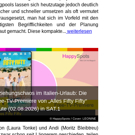
igpools lassen sich heutzutage jedoch deutlich
acher und schneller umsetzen als oft vermutet
rausgesetzt, man hat sich im Vorfeld mit den
tigsten Begrifflichkeiten und der Planung
raut gemacht. Diese kompakte...
weiterlesen
ziehungschaos im Italien-Urlaub: Die
ee-TV-Premiere von „Alles Fifty Fifty“
ute (02.08.2026) in SAT.1
© HappySpots / Cover: LEONINE
on (Laura Tonke) und Andi (Moritz Bleibtreu)
 zwar schon seit Längerem geschieden, teilen