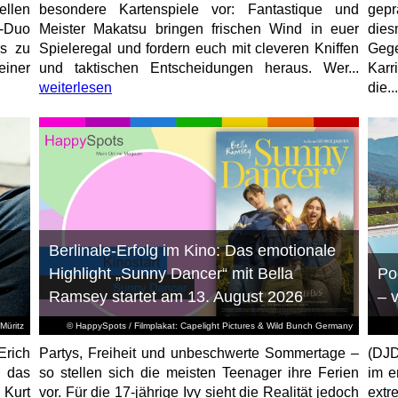
ellen
besondere Kartenspiele vor: Fantastique und
gep
r-Duo
Meister Makatsu bringen frischen Wind in euer
die
rs zu
Spieleregal und fordern euch mit cleveren Kniffen
Geg
einer
und taktischen Entscheidungen heraus. Wer...
Karr
weiterlesen
die...
Berlinale-Erfolg im Kino: Das emotionale
Highlight „Sunny Dancer“ mit Bella
Po
Ramsey startet am 13. August 2026
– 
Müritz
© HappySpots / Filmplakat: Capelight Pictures & Wild Bunch Germany
Erich
Partys, Freiheit und unbeschwerte Sommertage –
(DJD
 das
so stellen sich die meisten Teenager ihre Ferien
im e
 Kurt
vor. Für die 17-jährige Ivy sieht die Realität jedoch
ext