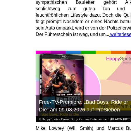
sympathischen Bauleiter gehört Alk
schlichtweg zum guten Ton und
feuchtfröhlichen Lifestyle dazu. Doch die Qui
folgt prompt: Nachdem er eines Nachts betr
sein Auto umparkt, wird er von der Polizei erwi
Der Führerschein ist weg, und um...
weiterles
Free-TV-Premiere: „Bad Boys: Ride or
Die“ am 09.08.2026 auf ProSieben
© HappySpots / Cover: Sony Pictures Entertainment (PLAION PIC
Mike Lowrey (Will Smith) und Marcus Bu