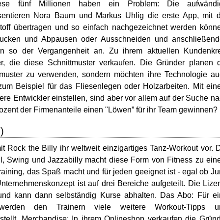
se fünf Millionen haben ein Problem: Die aufwändi
räsentieren Nora Baum und Markus Uhlig die erste App, mit 
toff übertragen und so einfach nachgezeichnet werden könn
rucken und Abpausen oder Ausschneiden und anschließend
n so der Vergangenheit an. Zu ihrem aktuellen Kundenkre
r, die diese Schnittmuster verkaufen. Die Gründer planen 
ttmuster zu verwenden, sondern möchten ihre Technologie a
zum Beispiel für das Fliesenlegen oder Holzarbeiten. Mit ei
re Entwickler einstellen, sind aber vor allem auf der Suche n
rozent der Firmenanteile einen "Löwen” für ihr Team gewinnen?
)
 Rock the Billy ihr weltweit einzigartiges Tanz-Workout vor. 
, Swing und Jazzabilly macht diese Form von Fitness zu ei
 Training, das Spaß macht und für jeden geeignet ist - egal ob J
Unternehmenskonzept ist auf drei Bereiche aufgeteilt. Die Lize
 und kann dann selbständig Kurse abhalten. Das Abo: Für e
erden den Trainern viele weitere Workout-Tipps u
ellt. Merchandise: In ihrem Onlineshop verkaufen die Grün