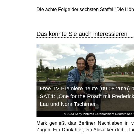
Die achte Folge der sechsten Staffel "Die Hö
Das könnte Sie auch interessieren
Free-TV-Premiere heute (09.08.2026) b
SAT.1: „One for the Road“ mit Frederic
Lau und Nora Tschirner
© 2023 Sony Pictures Entertainment Deutschlan
Mark genießt das Berliner Nachtleben in v
Zügen. Ein Drink hier, ein Absacker dort – fü