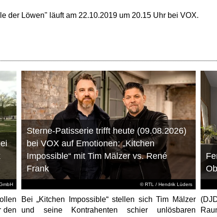
hle der Löwen" läuft am 22.10.2019 um 20.15 Uhr bei VOX.
Sterne-Patisserie trifft heute (09.08.2026)
ei
bei VOX auf Emotionen: „Kitchen
k
Impossible“ mit Tim Mälzer vs. René
Fe
Frank
Ob
d GmbH
©
RTL
/ Hendrik Lüders
ollen
Bei „Kitchen Impossible“ stellen sich Tim Mälzer
(DJ
r den
und seine Kontrahenten schier unlösbaren
Raum