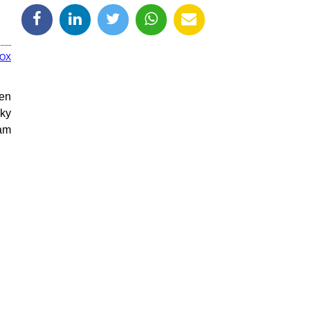
OX
ten
sky
am