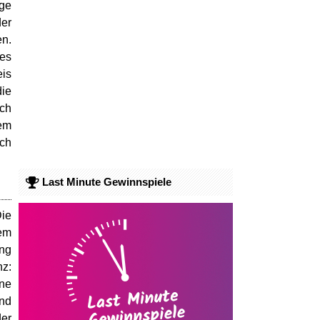
ge
der
en.
es
is
die
uch
nem
ach
Last Minute Gewinnspiele
Die
nem
ung
nz:
ine
nd
der