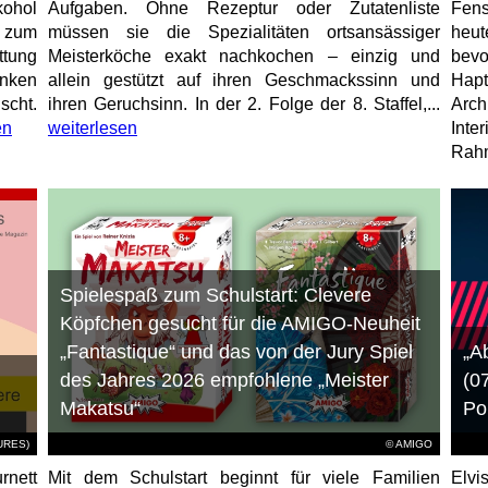
ohol
Aufgaben. Ohne Rezeptur oder Zutatenliste
Fens
 zum
müssen sie die Spezialitäten ortsansässiger
heu
ttung
Meisterköche exakt nachkochen – einzig und
bevo
unken
allein gestützt auf ihren Geschmackssinn und
Hap
scht.
ihren Geruchsinn. In der 2. Folge der 8. Staffel,...
Arch
en
weiterlesen
Inte
Rahm
Spielespaß zum Schulstart: Clevere
Köpfchen gesucht für die AMIGO-Neuheit
„Fantastique“ und das von der Jury Spiel
„A
des Jahres 2026 empfohlene „Meister
(0
Makatsu“
Po
TURES)
© AMIGO
rnett
Mit dem Schulstart beginnt für viele Familien
Elvi