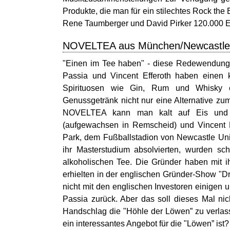
Produkte, die man für ein stilechtes Rock th
Rene Taumberger und David Pirker 120.000 Eur
NOVELTEA aus München/Newcastle 
"Einen im Tee haben" - diese Redewendung
Passia und Vincent Efferoth haben einen k
Spirituosen wie Gin, Rum und Whisky ei
Genussgetränk nicht nur eine Alternative z
NOVELTEA kann man kalt auf Eis und 
(aufgewachsen in Remscheid) und Vincent E
Park, dem Fußballstadion von Newcastle Uni
ihr Masterstudium absolvierten, wurden s
alkoholischen Tee. Die Gründer haben mit 
erhielten in der englischen Gründer-Show "Dr
nicht mit den englischen Investoren einigen 
Passia zurück. Aber das soll dieses Mal ni
Handschlag die "Höhle der Löwen” zu verlas
ein interessantes Angebot für die "Löwen” ist?