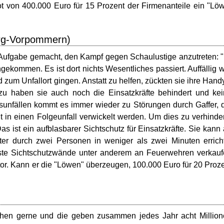
t von 400.000 Euro für 15 Prozent der Firmenanteile ein "Lö
urg-Vorpommern)
r Aufgabe gemacht, den Kampf gegen Schaulustige anzutreten: 
gekommen. Es ist dort nichts Wesentliches passiert. Auffällig 
 zum Unfallort gingen. Anstatt zu helfen, zückten sie ihre Hand
u haben sie auch noch die Einsatzkräfte behindert und ke
sunfällen kommt es immer wieder zu Störungen durch Gaffer, 
 in einen Folgeunfall verwickelt werden. Um dies zu verhinde
s ist ein aufblasbarer Sichtschutz für Einsatzkräfte. Sie kann
er durch zwei Personen in weniger als zwei Minuten errich
ste Sichtschutzwände unter anderem an Feuerwehren verkau
stor. Kann er die "Löwen" überzeugen, 100.000 Euro für 20 Proz
ähen gerne und die geben zusammen jedes Jahr acht Millio