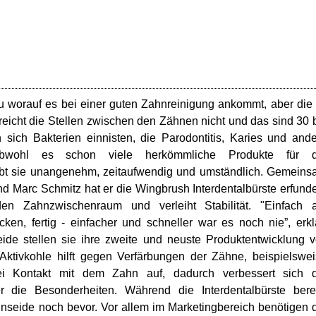
 worauf es bei einer guten Zahnreinigung ankommt, aber die 
rreicht die Stellen zwischen den Zähnen nicht und das sind 30 
sich Bakterien einnisten, die Parodontitis, Karies und and
 Obwohl es schon viele herkömmliche Produkte für d
ibt sie unangenehm, zeitaufwendig und umständlich. Gemein
 Marc Schmitz hat er die Wingbrush Interdentalbürste erfund
den Zahnzwischenraum und verleiht Stabilität. "Einfach 
, fertig - einfacher und schneller war es noch nie”, erkl
e stellen sie ihre zweite und neuste Produktentwicklung v
e Aktivkohle hilft gegen Verfärbungen der Zähne, beispielswe
ei Kontakt mit dem Zahn auf, dadurch verbessert sich d
r die Besonderheiten. Während die Interdentalbürste bere
e Zahnseide noch bevor. Vor allem im Marketingbereich benötigen 