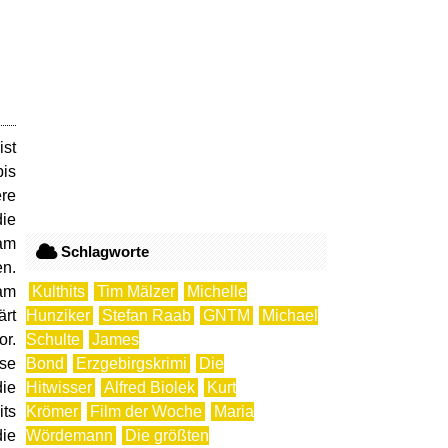
ist
bis
ere
ie
sam
Schlagworte
en.
am
Kulthits
Tim Mälzer
Michelle
ärt
Hunziker
Stefan Raab
GNTM
Michael
or.
Schulte
James
ise
Bond
Erzgebirgskrimi
Die
ie
Hitwisser
Alfred Biolek
Kurt
its
Krömer
Film der Woche
Maria
die
Wördemann
Die größten