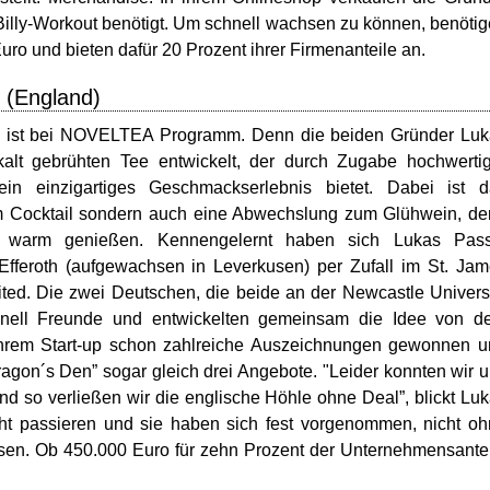
e Billy-Workout benötigt. Um schnell wachsen zu können, benöti
o und bieten dafür 20 Prozent ihrer Firmenanteile an.
(England)
 ist bei NOVELTEA Programm. Denn die beiden Gründer Luk
alt gebrühten Tee entwickelt, der durch Zugabe hochwerti
n einzigartiges Geschmackserlebnis bietet. Dabei ist d
um Cocktail sondern auch eine Abwechslung zum Glühwein, d
warm genießen. Kennengelernt haben sich Lukas Pass
fferoth (aufgewachsen in Leverkusen) per Zufall im St. Ja
ted. Die zwei Deutschen, die beide an der Newcastle Univers
chnell Freunde und entwickelten gemeinsam die Idee von d
ihrem Start-up schon zahlreiche Auszeichnungen gewonnen 
agon´s Den” sogar gleich drei Angebote. "Leider konnten wir 
und so verließen wir die englische Höhle ohne Deal”, blickt Lu
cht passieren und sie haben sich fest vorgenommen, nicht o
sen. Ob 450.000 Euro für zehn Prozent der Unternehmensante