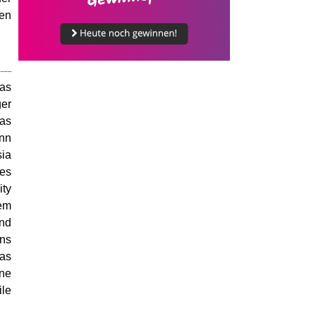
gen
as
ger
as
enn
ia
mes
ity
em
und
uns
kas
hne
ile