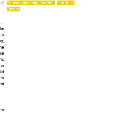
we”
Fernsehmomente der Welt
Jan Josef
Liefers
"Im
war
ys,
ine
die
rn,
 an
tet
fen
ent
nen