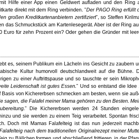
mit Hilfe einer App einen Geldwert aufladen und den Ring 
tkarte direkt mit dem Ring verbinden. "
Der PAGO Ring erfüllt 
en großen Kreditkartenanbietern zertifiziert
", so Steffen Kirilm
 das Schmuckstück am Kartenlesegerät. Aber ist der Ring a
0 Euro für zehn Prozent ein? Oder gehen die Gründer mit lee
bt es, seinem Publikum ein Lächeln ins Gesicht zu zaubern 
abische Kultur humorvoll deutschlandweit auf die Bühne. 
en zu einer Auftrittspause und so tauschte er sein Mikrop
ite Leidenschaft ist gutes Essen.
" Und so entstand die Idee
e auf Basis von Kichererbsen schmecken am besten, wenn sie au
le sagen, die Falafel meiner Mama gehören zu den Besten. Me
ubereitung.
" Die Kichererbsen werden 24 Stunden eingeleg
zu und sie werden zu einem Teig verarbeitet. Spontan fris
ich. Doch mit Mamas Falafelteig ist das nun jederzeit machb
 Falafelteig nach dem traditionellen Originalrezept meiner Mutte
eig zu Bällchen formen und abschließend frittieren, in der Pfa