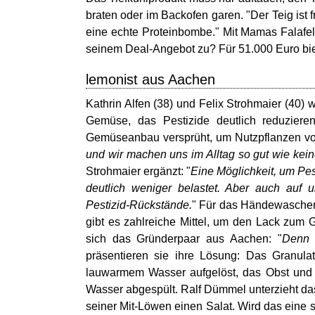
braten oder im Backofen garen. "Der Teig ist 
eine echte Proteinbombe." Mit Mamas Falafelt
seinem Deal-Angebot zu? Für 51.000 Euro bie
lemonist aus Aachen
Kathrin Alfen (38) und Felix Strohmaier (40) 
Gemüse, das Pestizide deutlich reduzier
Gemüseanbau versprüht, um Nutzpflanzen vor
und wir machen uns im Alltag so gut wie kei
Strohmaier ergänzt: "
Eine Möglichkeit, um Pes
deutlich weniger belastet. Aber auch auf u
Pestizid-Rückstände.
" Für das Händewaschen g
gibt es zahlreiche Mittel, um den Lack zum G
sich das Gründerpaar aus Aachen: "
Denn 
präsentieren sie ihre Lösung: Das Granula
lauwarmem Wasser aufgelöst, das Obst und 
Wasser abgespült. Ralf Dümmel unterzieht d
seiner Mit-Löwen einen Salat. Wird das eine 