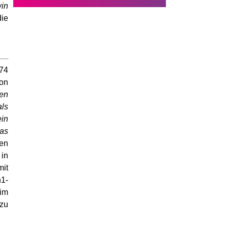
in
die
 74
von
ten
als
in
das
en
in
mit
n1-
 im
zu