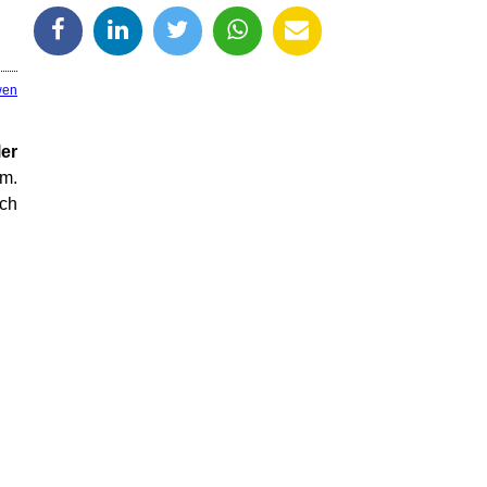
wen
er
am.
och