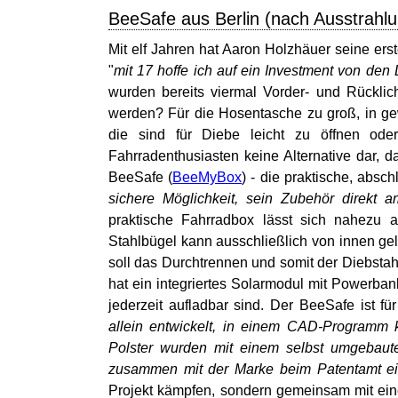
BeeSafe aus Berlin (nach Ausstrah
Mit elf Jahren hat Aaron Holzhäuer seine er
"
mit 17 hoffe ich auf ein Investment von den
wurden bereits viermal Vorder- und Rücklic
werden? Für die Hosentasche zu groß, in gew
die sind für Diebe leicht zu öffnen oder
Fahrradenthusiasten keine Alternative dar, 
BeeSafe (
BeeMyBox
) - die praktische, absc
sichere Möglichkeit, sein Zubehör direkt 
praktische Fahrradbox lässt sich nahezu 
Stahlbügel kann ausschließlich von innen gel
soll das Durchtrennen und somit der Diebsta
hat ein integriertes Solarmodul mit Powerba
jederzeit aufladbar sind. Der BeeSafe ist fü
allein entwickelt, in einem CAD-Programm k
Polster wurden mit einem selbst umgebaute
zusammen mit der Marke beim Patentamt ein
Projekt kämpfen, sondern gemeinsam mit ein