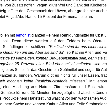
frei von Zusatzstoffen, vegan, glutenfrei und Dank der Kircherb
eig trifft er den Geschmack der Löwen, aber greifen sie auch 
tet Amjad Abu Hamid 15 Prozent der Firmenanteile an.
wollen mit
lemonist
glänzen - einem Reinigungsmittel für Obst 
en soll. Denn diese werden auf den Feldern beim Obst- u
 Schädlingen zu schützen. "
Pestizide sind für uns nicht sicht
ne Gedanken um sie. Aber sie sind da
", so Kathrin Alfen und Fe
tizide zu vermeiden, können Bio-Lebensmittel sein, denn sie s
ngefähr 25 Prozent aller Bio-Lebensmittel befinden sich n
ibt es Seife, für das Geschirr ein Spülmittel und sogar für Au
länzen zu bringen. Warum gibt es nichts für unser Essen, fra
wir möchten keine Pestizidrückstände mitessen.
" Mit lemon
t, eine Mischung aus Natron, Zitronensäure und Salz, wird
Gemüse für rund 15 Minuten hinzugefügt und abschließend 
as Produkt einem Härtetest und wäscht vor den wachsamen Au
saubere Sache und können Kathrin Alfen und Felix Strohmaier 