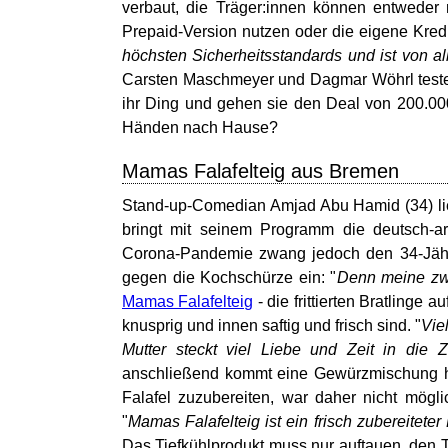
verbaut, die Träger:innen können entweder 
Prepaid-Version nutzen oder die eigene Kredi
höchsten Sicherheitsstandards und ist von all
Carsten Maschmeyer und Dagmar Wöhrl testen
ihr Ding und gehen sie den Deal von 200.00
Händen nach Hause?
Mamas Falafelteig aus Bremen
Stand-up-Comedian Amjad Abu Hamid (34) lie
bringt mit seinem Programm die deutsch-ar
Corona-Pandemie zwang jedoch den 34-Jährig
gegen die Kochschürze ein: "
Denn meine zwe
Mamas Falafelteig
- die frittierten Bratling
knusprig und innen saftig und frisch sind. "
Vie
Mutter steckt viel Liebe und Zeit in die Z
anschließend kommt eine Gewürzmischung hin
Falafel zuzubereiten, war daher nicht mögl
"
Mamas Falafelteig ist ein frisch zubereiteter
Das Tiefkühlprodukt muss nur auftauen, den T