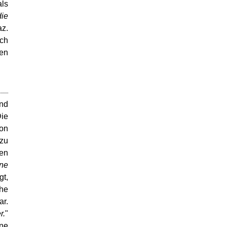
als
die
az.
uch
ren
und
Die
hon
 zu
ßen
ine
t,
che
ar.
r.
"
nne