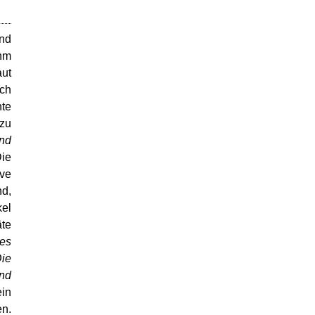
und
ihm
aut
och
te
 zu
und
Die
ve
nd,
kel
äte
les
Die
und
ein
en.