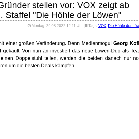
ründer stellen vor: VOX zeigt ab
. Staffel "Die Höhle der Löwen"
Montag, 29.08.2022 12:11 Uhr
|
Tags:
VOX
,
Die Höhle der Lö
 mit einer großen Veränderung. Denn Medienmogul
Georg Kofl
l
gekauft. Von nun an investiert das neue Löwen-Duo als Te
 einen Doppelstuhl teilen, werden die beiden danach nur n
toren um die besten Deals kämpfen.