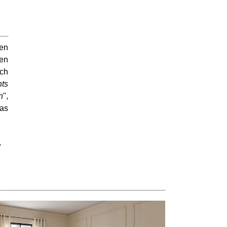
den
ken
uch
nts
n
",
das
.