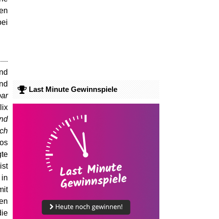
sen
bei
und
nd
Last Minute Gewinnspiele
bar
lix
ind
och
tos
gte
ist
 in
mit
gen
die