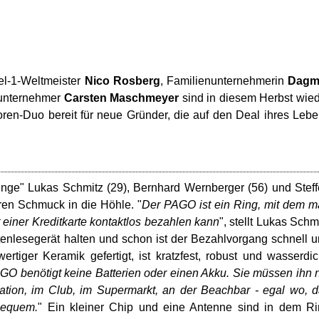
el-1-Weltmeister
Nico Rosberg
, Familienunternehmerin
Dagm
unternehmer
Carsten Maschmeyer
sind in diesem Herbst wie
en-Duo bereit für neue Gründer, die auf den Deal ihres Leb
Ringe" Lukas Schmitz (29), Bernhard Wernberger (56) und Stef
en Schmuck in die Höhle. "
Der PAGO ist ein Ring, mit dem 
 einer Kreditkarte kontaktlos bezahlen kann
", stellt Lukas Schm
tenlesegerät halten und schon ist der Bezahlvorgang schnell 
ertiger Keramik gefertigt, ist kratzfest, robust und wasserdic
GO benötigt keine Batterien oder einen Akku. Sie müssen ihn 
ocation, im Club, im Supermarkt, an der Beachbar - egal wo, 
bequem.
" Ein kleiner Chip und eine Antenne sind in dem R