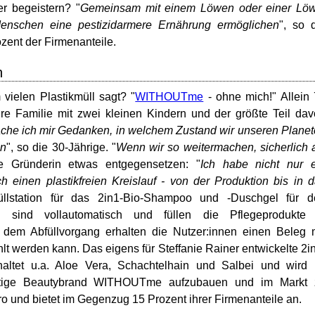
r begeistern? "
Gemeinsam mit einem Löwen oder einer Löw
 Menschen eine pestizidarmere Ernährung ermöglichen
", so 
ozent der Firmenanteile.
h
vielen Plastikmüll sagt? "
WITHOUTme
- ohne mich!" Allein
hre Familie mit zwei kleinen Kindern und der größte Teil da
he ich mir Gedanken, in welchem Zustand wir unseren Plane
en
", so die 30-Jährige. "
Wenn wir so weitermachen, sicherlich 
e Gründerin etwas entgegensetzen: "
Ich habe nicht nur e
ch einen plastikfreien Kreislauf - von der Produktion bis in 
lstation für das 2in1-Bio-Shampoo und -Duschgel für d
n sind vollautomatisch und füllen die Pflegeprodukte 
 dem Abfüllvorgang erhalten die Nutzer:innen einen Beleg 
 werden kann. Das eigens für Steffanie Rainer entwickelte 2i
haltet u.a. Aloe Vera, Schachtelhain und Salbei und wird
altige Beautybrand WITHOUTme aufzubauen und im Markt 
ro und bietet im Gegenzug 15 Prozent ihrer Firmenanteile an.