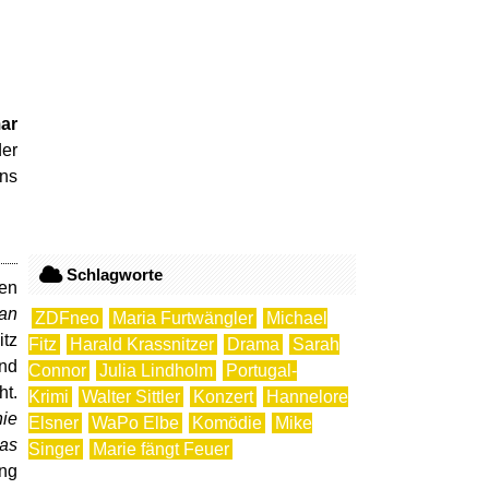
ar
der
ens
Schlagworte
fen
man
ZDFneo
Maria Furtwängler
Michael
itz
Fitz
Harald Krassnitzer
Drama
Sarah
und
Connor
Julia Lindholm
Portugal-
ht.
Krimi
Walter Sittler
Konzert
Hannelore
nie
Elsner
WaPo Elbe
Komödie
Mike
das
Singer
Marie fängt Feuer
ing