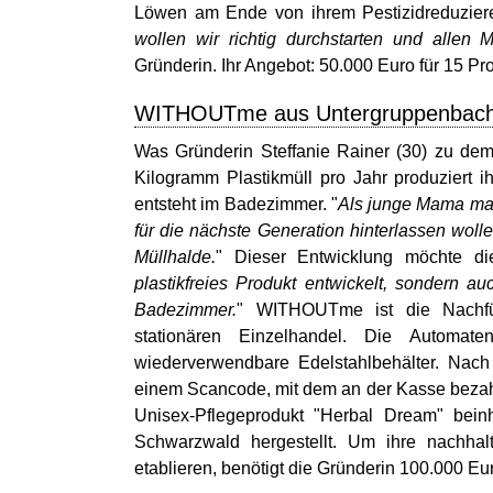
Löwen am Ende von ihrem Pestizidreduziere
wollen wir richtig durchstarten und allen
Gründerin. Ihr Angebot: 50.000 Euro für 15 Pr
WITHOUTme aus Untergruppenbac
Was Gründerin Steffanie Rainer (30) zu dem 
Kilogramm Plastikmüll pro Jahr produziert i
entsteht im Badezimmer. "
Als junge Mama mac
für die nächste Generation hinterlassen woll
Müllhalde.
" Dieser Entwicklung möchte di
plastikfreies Produkt entwickelt, sondern au
Badezimmer.
" WITHOUTme ist die Nachfül
stationären Einzelhandel. Die Automate
wiederverwendbare Edelstahlbehälter. Nach
einem Scancode, mit dem an der Kasse bezahlt
Unisex-Pflegeprodukt "Herbal Dream" bein
Schwarzwald hergestellt. Um ihre nachh
etablieren, benötigt die Gründerin 100.000 Eu