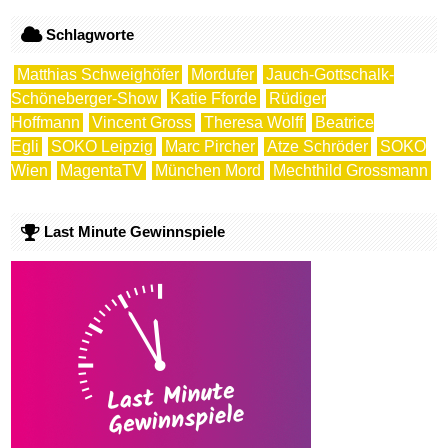
Schlagworte
Matthias Schweighöfer
Mordufer
Jauch-Gottschalk-
Schöneberger-Show
Katie Fforde
Rüdiger
Hoffmann
Vincent Gross
Theresa Wolff
Beatrice
Egli
SOKO Leipzig
Marc Pircher
Atze Schröder
SOKO
Wien
MagentaTV
München Mord
Mechthild Grossmann
Last Minute Gewinnspiele